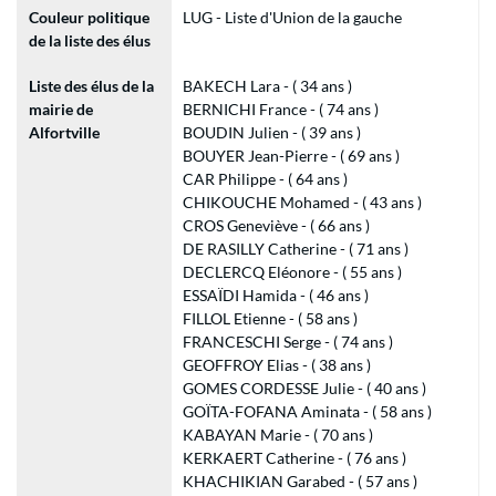
Couleur politique
LUG - Liste d'Union de la gauche
de la liste des élus
Liste des élus de la
BAKECH Lara - ( 34 ans )
mairie de
BERNICHI France - ( 74 ans )
Alfortville
BOUDIN Julien - ( 39 ans )
BOUYER Jean-Pierre - ( 69 ans )
CAR Philippe - ( 64 ans )
CHIKOUCHE Mohamed - ( 43 ans )
CROS Geneviève - ( 66 ans )
DE RASILLY Catherine - ( 71 ans )
DECLERCQ Eléonore - ( 55 ans )
ESSAÏDI Hamida - ( 46 ans )
FILLOL Etienne - ( 58 ans )
FRANCESCHI Serge - ( 74 ans )
GEOFFROY Elias - ( 38 ans )
GOMES CORDESSE Julie - ( 40 ans )
GOÏTA-FOFANA Aminata - ( 58 ans )
KABAYAN Marie - ( 70 ans )
KERKAERT Catherine - ( 76 ans )
KHACHIKIAN Garabed - ( 57 ans )