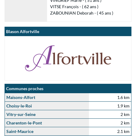
VINGRIEF Marie - ( 51 ans )
VITSE François - ( 62 ans )
ZABOUNIAN Deborah - ( 45 ans )
Blason Alfortville
Communes proches
Maisons-Alfort
1.6 km
Choisy-le-Roi
1.9 km
Vitry-sur-Seine
2 km
Charenton-le-Pont
2 km
Saint-Maurice
2.1 km