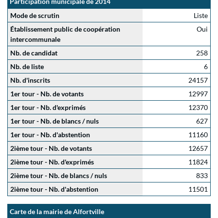
Participation municipale de 2014
Mode de scrutin
Liste
Établissement public de coopération
Oui
intercommunale
Nb. de candidat
258
Nb. de liste
6
Nb. d'inscrits
24157
1er tour - Nb. de votants
12997
1er tour - Nb. d'exprimés
12370
1er tour - Nb. de blancs / nuls
627
1er tour - Nb. d'abstention
11160
2ième tour - Nb. de votants
12657
2ième tour - Nb. d'exprimés
11824
2ième tour - Nb. de blancs / nuls
833
2ième tour - Nb. d'abstention
11501
Carte de la mairie de Alfortville