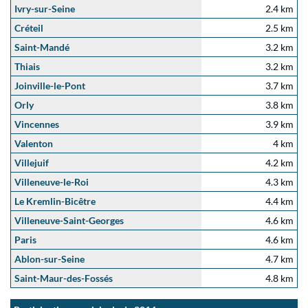
Ivry-sur-Seine
2.4 km
Créteil
2.5 km
Saint-Mandé
3.2 km
Thiais
3.2 km
Joinville-le-Pont
3.7 km
Orly
3.8 km
Vincennes
3.9 km
Valenton
4 km
Villejuif
4.2 km
Villeneuve-le-Roi
4.3 km
Le Kremlin-Bicêtre
4.4 km
Villeneuve-Saint-Georges
4.6 km
Paris
4.6 km
Ablon-sur-Seine
4.7 km
Saint-Maur-des-Fossés
4.8 km