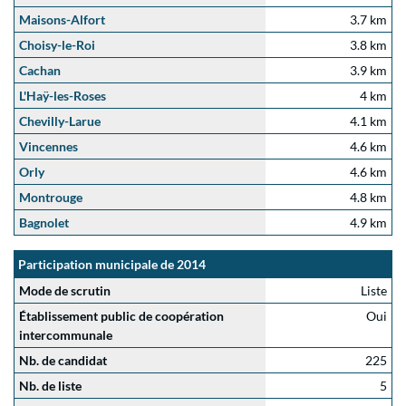
Maisons-Alfort
3.7 km
Choisy-le-Roi
3.8 km
Cachan
3.9 km
L'Haÿ-les-Roses
4 km
Chevilly-Larue
4.1 km
Vincennes
4.6 km
Orly
4.6 km
Montrouge
4.8 km
Bagnolet
4.9 km
Participation municipale de 2014
Mode de scrutin
Liste
Établissement public de coopération
Oui
intercommunale
Nb. de candidat
225
Nb. de liste
5