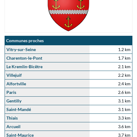
Communes proches
Vitry-sur-Seine
1.2 km
Charenton-le-Pont
1.7 km
Le Kremlin-Bicêtre
2.1 km
Villejuif
2.2 km
Alfortville
2.4 km
Paris
2.6 km
Gentilly
3.1 km
Saint-Mandé
3.1 km
Thiais
3.3 km
Arcueil
3.6 km
Saint-Maurice
3.7 km