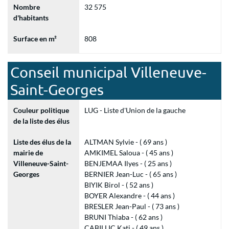
Nombre
32 575
d'habitants
Surface en m²
808
Conseil municipal Villeneuve-
Saint-Georges
Couleur politique
LUG - Liste d'Union de la gauche
de la liste des élus
Liste des élus de la
ALTMAN Sylvie - ( 69 ans )
mairie de
AMKIMEL Saloua - ( 45 ans )
Villeneuve-Saint-
BENJEMAA Ilyes - ( 25 ans )
Georges
BERNIER Jean-Luc - ( 65 ans )
BIYIK Birol - ( 52 ans )
BOYER Alexandre - ( 44 ans )
BRESLER Jean-Paul - ( 73 ans )
BRUNI Thiaba - ( 62 ans )
CABILLIC Kati - ( 49 ans )