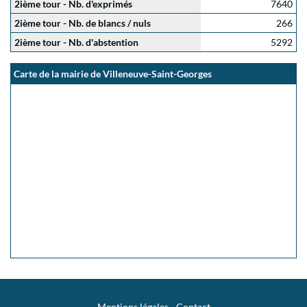
2ième tour - Nb. d'exprimés
7640
2ième tour - Nb. de blancs / nuls
266
2ième tour - Nb. d'abstention
5292
Carte de la mairie de Villeneuve-Saint-Georges
Mentions légales
-
Contact