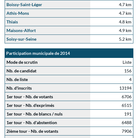
Boissy-Saint-Léger
4.7 km
Athis-Mons
4.7 km
Thiais
4.8 km
Maisons-Alfort
4.9 km
Soisy-sur-Seine
5.2 km
Participation municipale de 2014
Mode de scrutin
Liste
Nb. de candidat
156
Nb. de liste
4
Nb. d'inscrits
13194
1er tour - Nb. de votants
6706
1er tour - Nb. d'exprimés
6515
1er tour - Nb. de blancs / nuls
191
1er tour - Nb. d'abstention
6488
2ième tour - Nb. de votants
7906