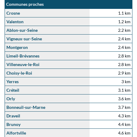
Communes proches
Crosne
1.1 km
Valenton
1.2 km
Ablon-sur-Seine
2.2 km
Vigneux-sur-Seine
2.4 km
Montgeron
2.4 km
Limeil-Brévannes
2.8 km
Villeneuve-le-Roi
2.8 km
Choisy-le-Roi
2.9 km
Yerres
3 km
Créteil
3.1 km
Orly
3.6 km
Bonneuil-sur-Marne
3.7 km
Draveil
4.3 km
Brunoy
4.4 km
Alfortville
4.6 km