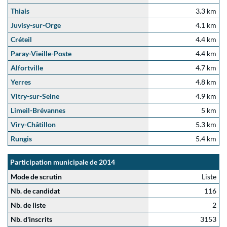
Thiais
3.3 km
Juvisy-sur-Orge
4.1 km
Créteil
4.4 km
Paray-Vieille-Poste
4.4 km
Alfortville
4.7 km
Yerres
4.8 km
Vitry-sur-Seine
4.9 km
Limeil-Brévannes
5 km
Viry-Châtillon
5.3 km
Rungis
5.4 km
Participation municipale de 2014
Mode de scrutin
Liste
Nb. de candidat
116
Nb. de liste
2
Nb. d'inscrits
3153