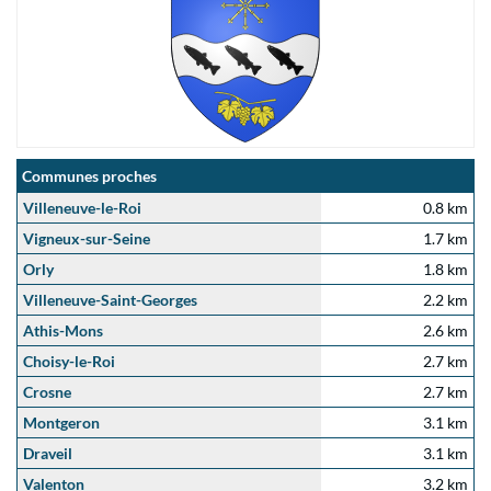
Communes proches
Villeneuve-le-Roi
0.8 km
Vigneux-sur-Seine
1.7 km
Orly
1.8 km
Villeneuve-Saint-Georges
2.2 km
Athis-Mons
2.6 km
Choisy-le-Roi
2.7 km
Crosne
2.7 km
Montgeron
3.1 km
Draveil
3.1 km
Valenton
3.2 km