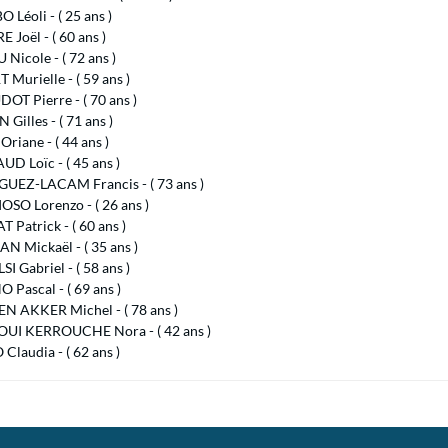
Léoli - ( 25 ans )
Joël - ( 60 ans )
icole - ( 72 ans )
Murielle - ( 59 ans )
OT Pierre - ( 70 ans )
Gilles - ( 71 ans )
riane - ( 44 ans )
D Loïc - ( 45 ans )
UEZ-LACAM Francis - ( 73 ans )
SO Lorenzo - ( 26 ans )
 Patrick - ( 60 ans )
N Mickaël - ( 35 ans )
I Gabriel - ( 58 ans )
Pascal - ( 69 ans )
N AKKER Michel - ( 78 ans )
UI KERROUCHE Nora - ( 42 ans )
laudia - ( 62 ans )