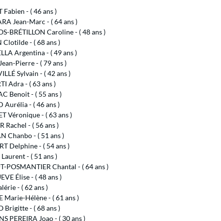
Fabien - ( 46 ans )
A Jean-Marc - ( 64 ans )
-BRÉTILLON Caroline - ( 48 ans )
Clotilde - ( 68 ans )
LA Argentina - ( 49 ans )
an-Pierre - ( 79 ans )
LÉ Sylvain - ( 42 ans )
I Adra - ( 63 ans )
 Benoit - ( 55 ans )
Aurélia - ( 46 ans )
 Véronique - ( 63 ans )
Rachel - ( 56 ans )
 Chanbo - ( 51 ans )
 Delphine - ( 54 ans )
Laurent - ( 51 ans )
-POSMANTIER Chantal - ( 64 ans )
E Élise - ( 48 ans )
lérie - ( 62 ans )
Marie-Hélène - ( 61 ans )
rigitte - ( 68 ans )
S PEREIRA Joao - ( 30 ans )