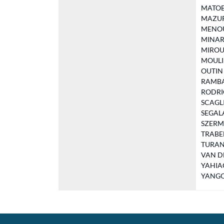
MATOBO 
MAZURE 
MENOU N
MINART 
MIROUD
MOULIN 
OUTIN O
RAMBAU
RODRIG
SCAGLIO
SEGALAT
SZERMA
TRABELS
TURANO 
VAN DE
YAHIAO
YANGO C