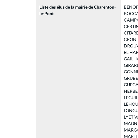
Liste des élus de la mairie de Charenton-
BENOIT 
le-Pont
BOCCAR
CAMPOS
CERTIN 
CITAREL
CRON Je
DROUVIL
EL HART
GAILHAC
GIRARD 
GONNET
GRUBER 
GUEGAN
HERBERT
LEGUIL 
LEHOUT
LONGUEV
LYET Va
MAGNE 
MARGO B
MARTIN