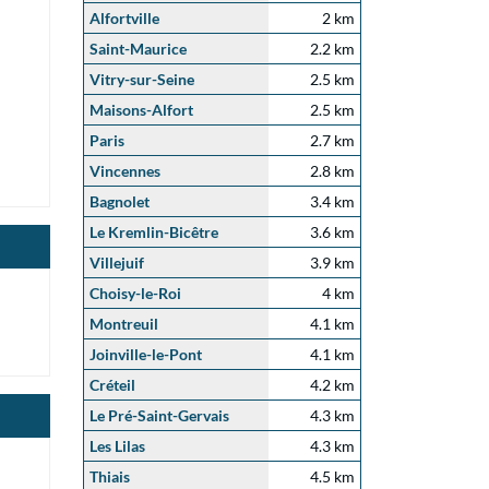
Alfortville
2 km
Saint-Maurice
2.2 km
Vitry-sur-Seine
2.5 km
Maisons-Alfort
2.5 km
Paris
2.7 km
Vincennes
2.8 km
Bagnolet
3.4 km
Le Kremlin-Bicêtre
3.6 km
Villejuif
3.9 km
Choisy-le-Roi
4 km
Montreuil
4.1 km
Joinville-le-Pont
4.1 km
Créteil
4.2 km
Le Pré-Saint-Gervais
4.3 km
Les Lilas
4.3 km
Thiais
4.5 km