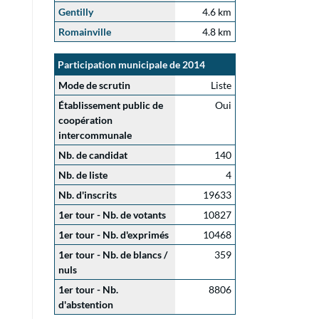
Gentilly
4.6 km
Romainville
4.8 km
Participation municipale de 2014
Mode de scrutin
Liste
Établissement public de
Oui
coopération
intercommunale
Nb. de candidat
140
Nb. de liste
4
Nb. d'inscrits
19633
1er tour - Nb. de votants
10827
1er tour - Nb. d'exprimés
10468
1er tour - Nb. de blancs /
359
nuls
1er tour - Nb.
8806
d'abstention