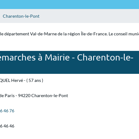
Charenton-le-Pont
le département Val-de-Marne de la région Île-de-France. Le conseil munici
marches à Mairie - Charenton-le-
UEL Hervé - ( 57 ans )
de Paris - 94220 Charenton-le-Pont
76 46 76
76 46 46