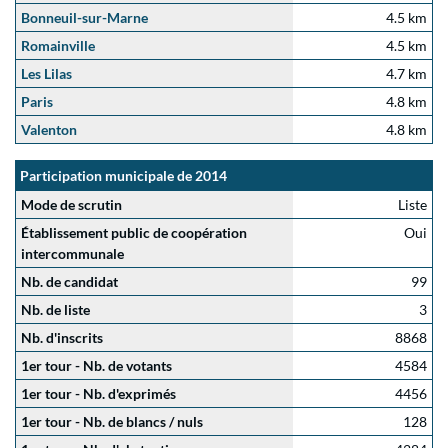
Bonneuil-sur-Marne
4.5 km
Romainville
4.5 km
Les Lilas
4.7 km
Paris
4.8 km
Valenton
4.8 km
Participation municipale de 2014
Mode de scrutin
Liste
Établissement public de coopération
Oui
intercommunale
Nb. de candidat
99
Nb. de liste
3
Nb. d'inscrits
8868
1er tour - Nb. de votants
4584
1er tour - Nb. d'exprimés
4456
1er tour - Nb. de blancs / nuls
128