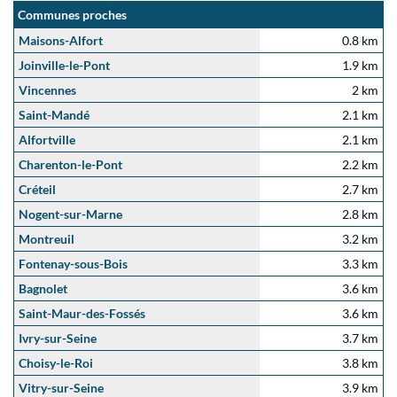
Communes proches
Maisons-Alfort
0.8 km
Joinville-le-Pont
1.9 km
Vincennes
2 km
Saint-Mandé
2.1 km
Alfortville
2.1 km
Charenton-le-Pont
2.2 km
Créteil
2.7 km
Nogent-sur-Marne
2.8 km
Montreuil
3.2 km
Fontenay-sous-Bois
3.3 km
Bagnolet
3.6 km
Saint-Maur-des-Fossés
3.6 km
Ivry-sur-Seine
3.7 km
Choisy-le-Roi
3.8 km
Vitry-sur-Seine
3.9 km