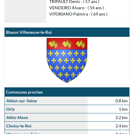
TRIPAULT Denis - ( 57 ans )
VENDEIRO Alvaro - ( 54 ans )
VITORIANO Palmira - ( 69 ans )
Blason Villeneuve-le-Roi
Communes proches
Ablon-sur-Seine
0.8 km
Orly
1 km
Athis-Mons
2.2 km
Choisy-le-Roi
2.4 km