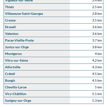
Vigneux-sur-Seine
2.4 km
Thiais
2.5 km
Villeneuve-Saint-Georges
2.8 km
Crosne
3.5 km
Draveil
3.6 km
Valenton
3.6 km
Paray-Vieille-Poste
3.7 km
Juvisy-sur-Orge
3.8 km
Montgeron
4 km
Vitry-sur-Seine
4.2 km
Alfortville
4.3 km
Créteil
4.5 km
Rungis
4.5 km
Chevilly-Larue
5 km
Viry-Châtillon
5.1 km
Savigny-sur-Orge
5.3 km