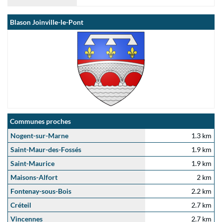
Blason Joinville-le-Pont
Communes proches
Nogent-sur-Marne
1.3 km
Saint-Maur-des-Fossés
1.9 km
Saint-Maurice
1.9 km
Maisons-Alfort
2 km
Fontenay-sous-Bois
2.2 km
Créteil
2.7 km
Vincennes
2.7 km