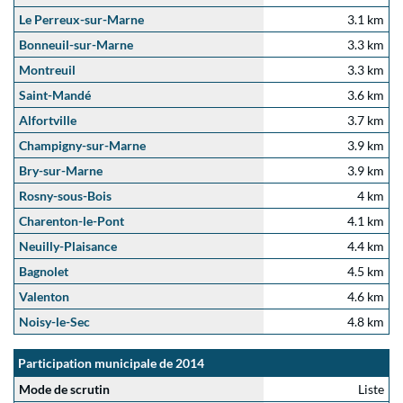
Le Perreux-sur-Marne
3.1 km
Bonneuil-sur-Marne
3.3 km
Montreuil
3.3 km
Saint-Mandé
3.6 km
Alfortville
3.7 km
Champigny-sur-Marne
3.9 km
Bry-sur-Marne
3.9 km
Rosny-sous-Bois
4 km
Charenton-le-Pont
4.1 km
Neuilly-Plaisance
4.4 km
Bagnolet
4.5 km
Valenton
4.6 km
Noisy-le-Sec
4.8 km
Participation municipale de 2014
Mode de scrutin
Liste