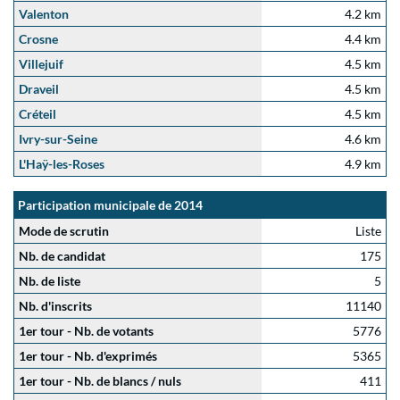
Valenton
4.2 km
Crosne
4.4 km
Villejuif
4.5 km
Draveil
4.5 km
Créteil
4.5 km
Ivry-sur-Seine
4.6 km
L'Haÿ-les-Roses
4.9 km
Participation municipale de 2014
Mode de scrutin
Liste
Nb. de candidat
175
Nb. de liste
5
Nb. d'inscrits
11140
1er tour - Nb. de votants
5776
1er tour - Nb. d'exprimés
5365
1er tour - Nb. de blancs / nuls
411