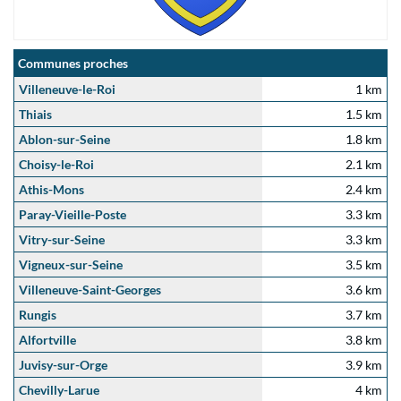
Communes proches
Villeneuve-le-Roi
1 km
Thiais
1.5 km
Ablon-sur-Seine
1.8 km
Choisy-le-Roi
2.1 km
Athis-Mons
2.4 km
Paray-Vieille-Poste
3.3 km
Vitry-sur-Seine
3.3 km
Vigneux-sur-Seine
3.5 km
Villeneuve-Saint-Georges
3.6 km
Rungis
3.7 km
Alfortville
3.8 km
Juvisy-sur-Orge
3.9 km
Chevilly-Larue
4 km