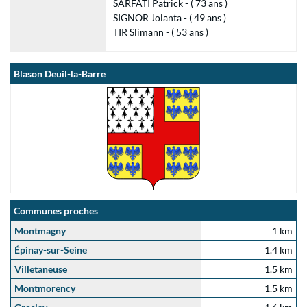
SARFATI Patrick - ( 73 ans )
SIGNOR Jolanta - ( 49 ans )
TIR Slimann - ( 53 ans )
Blason Deuil-la-Barre
Communes proches
Montmagny
1 km
Épinay-sur-Seine
1.4 km
Villetaneuse
1.5 km
Montmorency
1.5 km