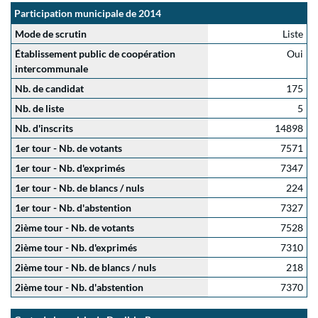
Participation municipale de 2014
Mode de scrutin
Liste
Établissement public de coopération
Oui
intercommunale
Nb. de candidat
175
Nb. de liste
5
Nb. d'inscrits
14898
1er tour - Nb. de votants
7571
1er tour - Nb. d'exprimés
7347
1er tour - Nb. de blancs / nuls
224
1er tour - Nb. d'abstention
7327
2ième tour - Nb. de votants
7528
2ième tour - Nb. d'exprimés
7310
2ième tour - Nb. de blancs / nuls
218
2ième tour - Nb. d'abstention
7370