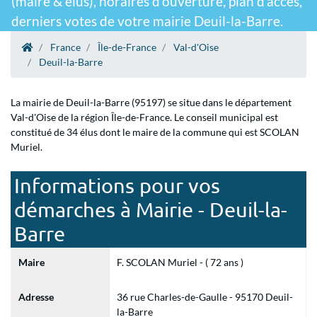
(maire & élus), horaires d'ouverture, plan d'accès,
derniers votes de votre mairie Deuil-la-Barre.
France
Île-de-France
Val-d'Oise
Deuil-la-Barre
La mairie de Deuil-la-Barre (95197) se situe dans le département
Val-d'Oise de la région Île-de-France. Le conseil municipal est
constitué de 34 élus dont le maire de la commune qui est SCOLAN
Muriel.
Informations pour vos
démarches à Mairie - Deuil-la-
Barre
Maire
F. SCOLAN Muriel - ( 72 ans )
Adresse
36 rue Charles-de-Gaulle - 95170 Deuil-
la-Barre