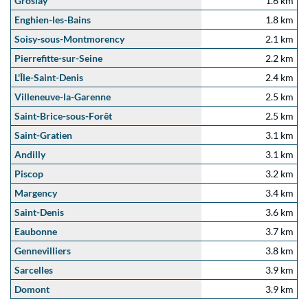
Groslay
1.6 km
Enghien-les-Bains
1.8 km
Soisy-sous-Montmorency
2.1 km
Pierrefitte-sur-Seine
2.2 km
L'Île-Saint-Denis
2.4 km
Villeneuve-la-Garenne
2.5 km
Saint-Brice-sous-Forêt
2.5 km
Saint-Gratien
3.1 km
Andilly
3.1 km
Piscop
3.2 km
Margency
3.4 km
Saint-Denis
3.6 km
Eaubonne
3.7 km
Gennevilliers
3.8 km
Sarcelles
3.9 km
Domont
3.9 km