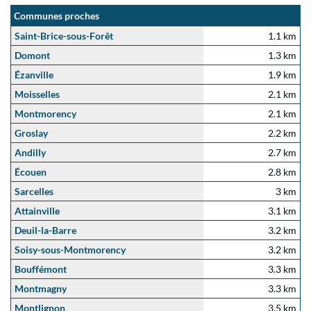
Communes proches
Saint-Brice-sous-Forêt
1.1 km
Domont
1.3 km
Ézanville
1.9 km
Moisselles
2.1 km
Montmorency
2.1 km
Groslay
2.2 km
Andilly
2.7 km
Écouen
2.8 km
Sarcelles
3 km
Attainville
3.1 km
Deuil-la-Barre
3.2 km
Soisy-sous-Montmorency
3.2 km
Bouffémont
3.3 km
Montmagny
3.3 km
Montlignon
3.5 km