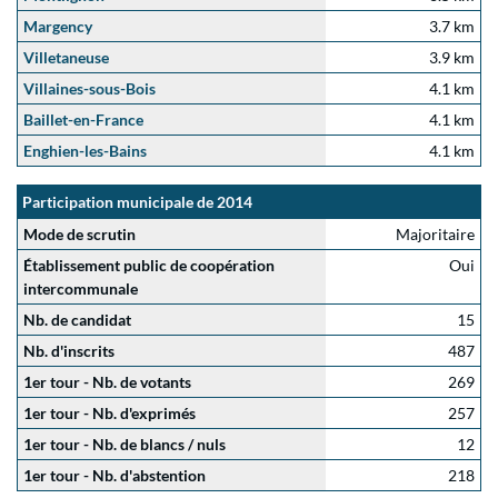
Margency
3.7 km
Villetaneuse
3.9 km
Villaines-sous-Bois
4.1 km
Baillet-en-France
4.1 km
Enghien-les-Bains
4.1 km
Participation municipale de 2014
Mode de scrutin
Majoritaire
Établissement public de coopération
Oui
intercommunale
Nb. de candidat
15
Nb. d'inscrits
487
1er tour - Nb. de votants
269
1er tour - Nb. d'exprimés
257
1er tour - Nb. de blancs / nuls
12
1er tour - Nb. d'abstention
218