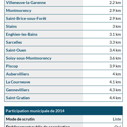
Villeneuve-la-Garenne
2.2 km
Montmorency
2.9 km
Saint-Brice-sous-Forêt
2.9 km
Stains
3 km
Enghien-les-Bains
3.1 km
Sarcelles
3.3 km
Saint-Ouen
3.4 km
Soisy-sous-Montmorency
3.6 km
Piscop
3.9 km
Aubervilliers
4 km
La Courneuve
4.1 km
Gennevilliers
4.3 km
Saint-Gratien
4.4 km
Participation municipale de 2014
Mode de scrutin
Liste
Établissement public de coopération
Oui