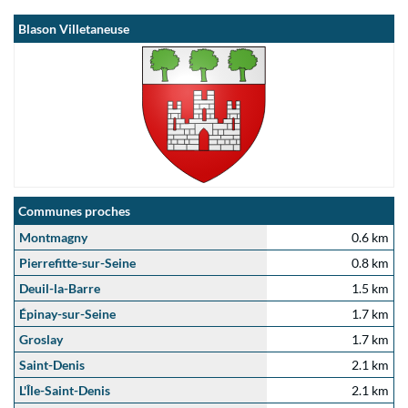
Blason Villetaneuse
Communes proches
Montmagny
0.6 km
Pierrefitte-sur-Seine
0.8 km
Deuil-la-Barre
1.5 km
Épinay-sur-Seine
1.7 km
Groslay
1.7 km
Saint-Denis
2.1 km
L'Île-Saint-Denis
2.1 km