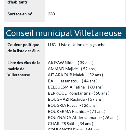
d'habitants
Surface en m²
230
Conseil municipal Villetaneuse
Couleur politique
LUG - Liste d'Union de la gauche
de la liste des élus
Liste des élus de la
AKIYAW Nidal - ( 39 ans )
mairie de
AMMAD Majide - ( 52 ans )
Villetaneuse
AÏT ARKOUB Malek - ( 52 ans )
BAH Hassanatou - ( 44 ans )
BELGUESMIA Fatiha - ( 60 ans )
BERKOUD Konstantina - ( 50 ans )
BOUGHAZI Rachida - ( 57 ans )
BOUGRIA Fayçal - ( 26 ans )
BOUKERMA Rachida - ( 71 ans )
BOUZNADA Abderrahmane - ( 76 ans )
CHARLES Saül - ( 34 ans )
COULANGES Ernst - ( 45 ans )