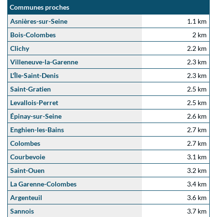
Communes proches
Asnières-sur-Seine
1.1 km
Bois-Colombes
2 km
Clichy
2.2 km
Villeneuve-la-Garenne
2.3 km
L'Île-Saint-Denis
2.3 km
Saint-Gratien
2.5 km
Levallois-Perret
2.5 km
Épinay-sur-Seine
2.6 km
Enghien-les-Bains
2.7 km
Colombes
2.7 km
Courbevoie
3.1 km
Saint-Ouen
3.2 km
La Garenne-Colombes
3.4 km
Argenteuil
3.6 km
Sannois
3.7 km