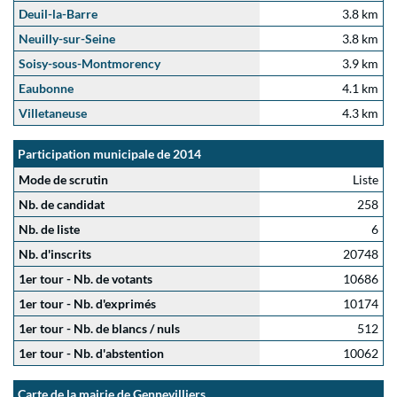
Deuil-la-Barre
3.8 km
Neuilly-sur-Seine
3.8 km
Soisy-sous-Montmorency
3.9 km
Eaubonne
4.1 km
Villetaneuse
4.3 km
Participation municipale de 2014
Mode de scrutin
Liste
Nb. de candidat
258
Nb. de liste
6
Nb. d'inscrits
20748
1er tour - Nb. de votants
10686
1er tour - Nb. d'exprimés
10174
1er tour - Nb. de blancs / nuls
512
1er tour - Nb. d'abstention
10062
Carte de la mairie de Gennevilliers