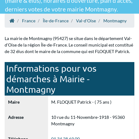
(maire & élus), horaires d'ouverture, plan d'accès,
derniers votes de votre mairie Montmagny.
France
Île-de-France
Val-d'Oise
Montmagny
La mairie de Montmagny (95427) se situe dans le département Val-
d'Oise de la région Île-de-France. Le conseil municipal est constitué
de 32 élus dont le maire de la commune qui est FLOQUET Patrick.
Informations pour vos
démarches à Mairie -
Montmagny
Maire
M. FLOQUET Patrick - ( 75 ans )
Adresse
10 rue du 11-Novembre-1918 - 95360
Montmagny
Téléphone
01 34 28 69 00