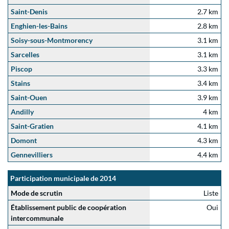
Saint-Denis
2.7 km
Enghien-les-Bains
2.8 km
Soisy-sous-Montmorency
3.1 km
Sarcelles
3.1 km
Piscop
3.3 km
Stains
3.4 km
Saint-Ouen
3.9 km
Andilly
4 km
Saint-Gratien
4.1 km
Domont
4.3 km
Gennevilliers
4.4 km
Participation municipale de 2014
Mode de scrutin
Liste
Établissement public de coopération
Oui
intercommunale