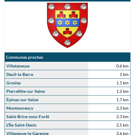
Communes proches
Villetaneuse
0.6 km
Deuil-la-Barre
1 km
Groslay
1.1 km
Pierrefitte-sur-Seine
1.2 km
Épinay-sur-Seine
1.7 km
Montmorency
2.3 km
Saint-Brice-sous-Forêt
2.3 km
L'Île-Saint-Denis
2.5 km
Villeneuve-la-Garenne
2.6 km