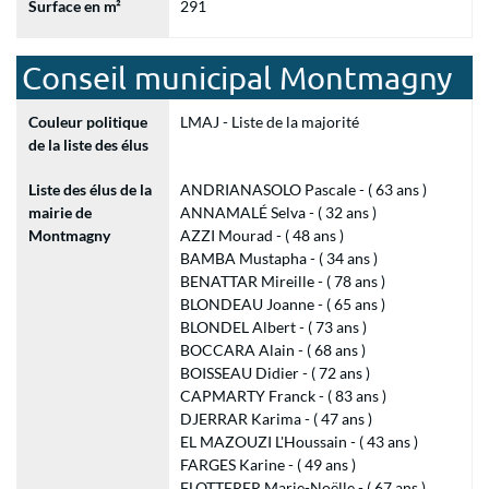
Surface en m²
291
Conseil municipal Montmagny
Couleur politique
LMAJ - Liste de la majorité
de la liste des élus
Liste des élus de la
ANDRIANASOLO Pascale - ( 63 ans )
mairie de
ANNAMALÉ Selva - ( 32 ans )
Montmagny
AZZI Mourad - ( 48 ans )
BAMBA Mustapha - ( 34 ans )
BENATTAR Mireille - ( 78 ans )
BLONDEAU Joanne - ( 65 ans )
BLONDEL Albert - ( 73 ans )
BOCCARA Alain - ( 68 ans )
BOISSEAU Didier - ( 72 ans )
CAPMARTY Franck - ( 83 ans )
DJERRAR Karima - ( 47 ans )
EL MAZOUZI L'Houssain - ( 43 ans )
FARGES Karine - ( 49 ans )
FLOTTERER Marie-Noëlle - ( 67 ans )