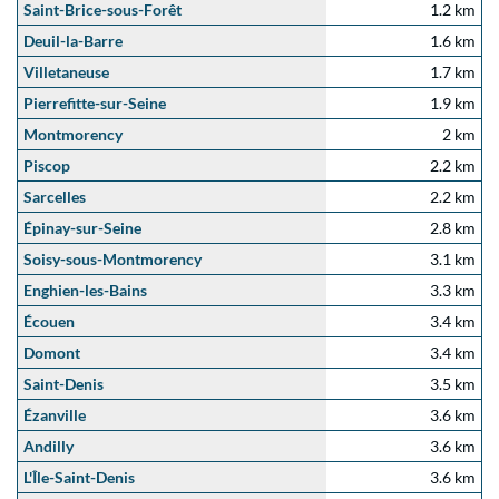
Saint-Brice-sous-Forêt
1.2 km
Deuil-la-Barre
1.6 km
Villetaneuse
1.7 km
Pierrefitte-sur-Seine
1.9 km
Montmorency
2 km
Piscop
2.2 km
Sarcelles
2.2 km
Épinay-sur-Seine
2.8 km
Soisy-sous-Montmorency
3.1 km
Enghien-les-Bains
3.3 km
Écouen
3.4 km
Domont
3.4 km
Saint-Denis
3.5 km
Ézanville
3.6 km
Andilly
3.6 km
L'Île-Saint-Denis
3.6 km