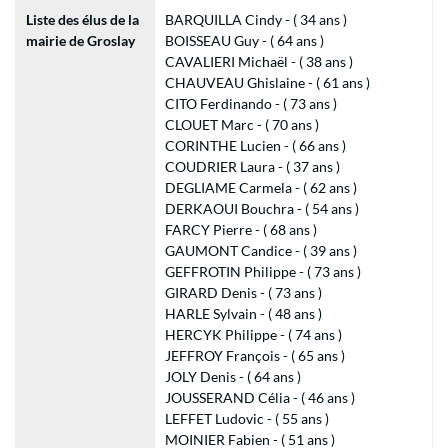
Liste des élus de la
BARQUILLA Cindy - ( 34 ans )
mairie de Groslay
BOISSEAU Guy - ( 64 ans )
CAVALIERI Michaël - ( 38 ans )
CHAUVEAU Ghislaine - ( 61 ans )
CITO Ferdinando - ( 73 ans )
CLOUET Marc - ( 70 ans )
CORINTHE Lucien - ( 66 ans )
COUDRIER Laura - ( 37 ans )
DEGLIAME Carmela - ( 62 ans )
DERKAOUI Bouchra - ( 54 ans )
FARCY Pierre - ( 68 ans )
GAUMONT Candice - ( 39 ans )
GEFFROTIN Philippe - ( 73 ans )
GIRARD Denis - ( 73 ans )
HARLE Sylvain - ( 48 ans )
HERCYK Philippe - ( 74 ans )
JEFFROY François - ( 65 ans )
JOLY Denis - ( 64 ans )
JOUSSERAND Célia - ( 46 ans )
LEFFET Ludovic - ( 55 ans )
MOINIER Fabien - ( 51 ans )