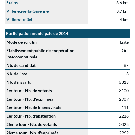
Stains
3.6 km
Villeneuve-la-Garenne
3.7 km
Villiers-le-Bel
4 km
Participation municipale de 2014
Mode de scrutin
Liste
Établissement public de coopération
Oui
intercommunale
Nb. de candidat
87
Nb. de liste
3
Nb. d'inscrits
5318
1er tour - Nb. de votants
3100
1er tour - Nb. d'exprimés
2989
1er tour - Nb. de blancs / nuls
111
1er tour - Nb. d'abstention
2218
2ième tour - Nb. de votants
3028
2ième tour - Nb. d'exprimés
2962