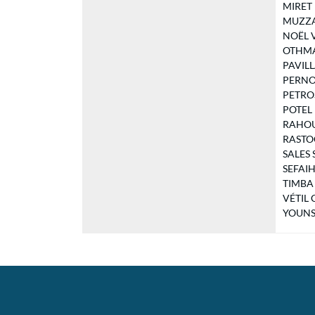
MIRET F
MUZZAMI
NOËL Va
OTHMAN
PAVILLA
PERNOT 
PETROSE
POTEL R
RAHOUA
RASTOCL
SALES 
SEFAIHI
TIMBA 
VÉTIL C
YOUNSI 