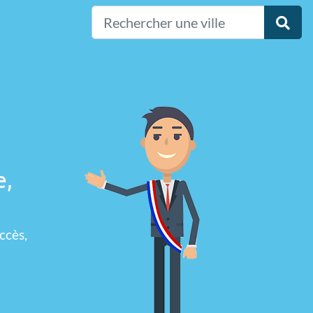
e,
ccès,