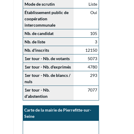
Mode de scrutin
Liste
Établissement public de
Oui
coopération
intercommunale
Nb. de candidat
105
Nb. de liste
3
Nb. d'inscrits
12150
1er tour - Nb. de votants
5073
1er tour - Nb. d'exprimés
4780
1er tour - Nb. de blancs /
293
nuls
1er tour - Nb.
7077
d'abstention
Carte de la mairie de Pierrefitte-sur-
Seine