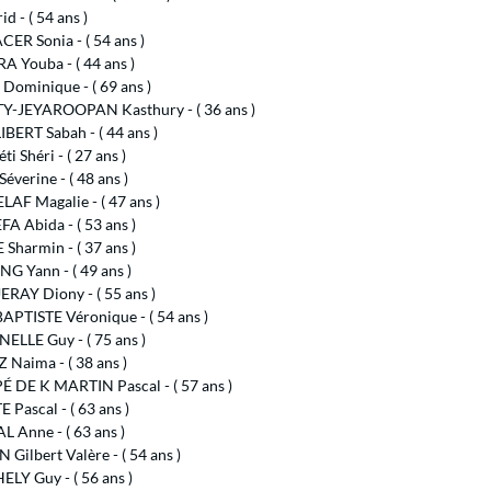
id - ( 54 ans )
ER Sonia - ( 54 ans )
 Youba - ( 44 ans )
Dominique - ( 69 ans )
Y-JEYAROOPAN Kasthury - ( 36 ans )
BERT Sabah - ( 44 ans )
ti Shéri - ( 27 ans )
éverine - ( 48 ans )
AF Magalie - ( 47 ans )
A Abida - ( 53 ans )
Sharmin - ( 37 ans )
G Yann - ( 49 ans )
RAY Diony - ( 55 ans )
APTISTE Véronique - ( 54 ans )
ELLE Guy - ( 75 ans )
Naima - ( 38 ans )
 DE K MARTIN Pascal - ( 57 ans )
 Pascal - ( 63 ans )
 Anne - ( 63 ans )
Gilbert Valère - ( 54 ans )
LY Guy - ( 56 ans )