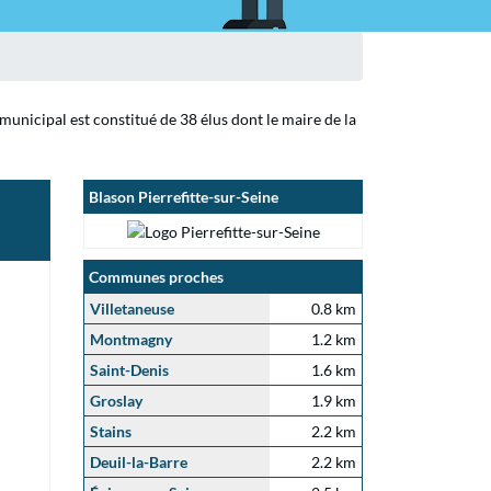
municipal est constitué de 38 élus dont le maire de la
Blason Pierrefitte-sur-Seine
Communes proches
Villetaneuse
0.8 km
Montmagny
1.2 km
Saint-Denis
1.6 km
Groslay
1.9 km
Stains
2.2 km
Deuil-la-Barre
2.2 km