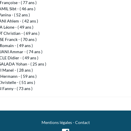
rançoise - ( 77 ans )
L Sibt - ( 46 ans )
nina - ( 52 ans )
I Ahlem - ( 42 ans )
 Léone - ( 49 ans )
Christian - ( 69 ans )
 Franck - ( 70 ans )
omain - ( 49 ans )
NI Ammar - ( 74 ans )
E Didier - ( 49 ans )
SALADA Yohan - ( 25 ans )
 Manel - ( 28 ans )
Hermann - ( 59 ans )
hristelle - ( 51 ans )
Fanny - ( 73 ans )
Mentions légales
-
Contact