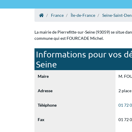
France
Île-de-France
Seine-Saint-Den
La mairie de Pierrefitte-sur-Seine (93059) se situe da
commune qui est FOURCADE Michel.
Informations pour vos dé
Seine
Maire
M. FOU
Adresse
2 place
Téléphone
01 72 
Fax
01 72 