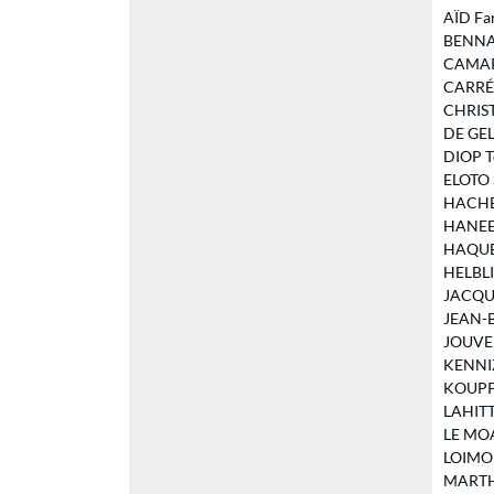
AÏD Far
BENNAC
CAMARA
CARRÉ 
CHRIST
DE GELI
DIOP Té
ELOTO S
HACHEL
HANEEF
HAQUE 
HELBLIN
JACQUE
JEAN-B
JOUVEN
KENNIZ 
KOUPPÉ
LAHITTE
LE MOAL
LOIMON 
MARTHE