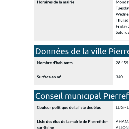
Horaires de la mairie
Monday
Tuesda
Wednes
Thursd
Friday
Saturd
Données de la ville Pierr
Nombre d'habitants
28 459
Surface en m²
340
Conseil municipal Pierref
Couleur politique de la liste des élus
LUG - L
Liste des élus de la mairie de Pierrefitte-
AHAMAD
sur-Seine
ALLONCI