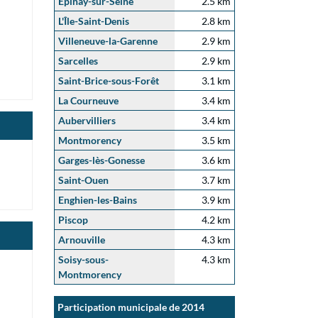
Épinay-sur-Seine
2.5 km
L'Île-Saint-Denis
2.8 km
Villeneuve-la-Garenne
2.9 km
Sarcelles
2.9 km
Saint-Brice-sous-Forêt
3.1 km
La Courneuve
3.4 km
Aubervilliers
3.4 km
Montmorency
3.5 km
Garges-lès-Gonesse
3.6 km
Saint-Ouen
3.7 km
Enghien-les-Bains
3.9 km
Piscop
4.2 km
Arnouville
4.3 km
Soisy-sous-
4.3 km
Montmorency
Participation municipale de 2014