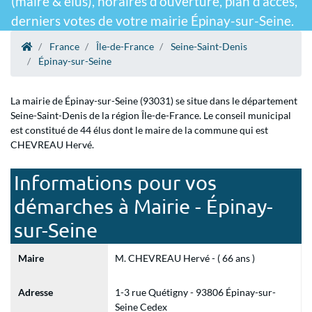
(maire & élus), horaires d'ouverture, plan d'accès,
derniers votes de votre mairie Épinay-sur-Seine.
France
Île-de-France
Seine-Saint-Denis
Épinay-sur-Seine
La mairie de Épinay-sur-Seine (93031) se situe dans le département
Seine-Saint-Denis de la région Île-de-France. Le conseil municipal
est constitué de 44 élus dont le maire de la commune qui est
CHEVREAU Hervé.
Informations pour vos
démarches à Mairie - Épinay-
sur-Seine
Maire
M. CHEVREAU Hervé - ( 66 ans )
Adresse
1-3 rue Quétigny - 93806 Épinay-sur-
Seine Cedex