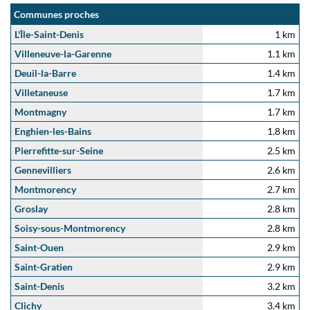
Communes proches
L'Île-Saint-Denis
1 km
Villeneuve-la-Garenne
1.1 km
Deuil-la-Barre
1.4 km
Villetaneuse
1.7 km
Montmagny
1.7 km
Enghien-les-Bains
1.8 km
Pierrefitte-sur-Seine
2.5 km
Gennevilliers
2.6 km
Montmorency
2.7 km
Groslay
2.8 km
Soisy-sous-Montmorency
2.8 km
Saint-Ouen
2.9 km
Saint-Gratien
2.9 km
Saint-Denis
3.2 km
Clichy
3.4 km