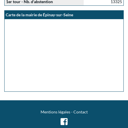
1er tour - Nb. d'abstention
13325
Carte de la mairie de Épinay-sur-Seine
Mentions légales
-
Contact