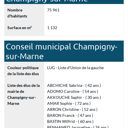
Nombre
75 961
d'habitants
Surface en m²
1 132
Conseil municipal Champigny-
sur-Marne
Couleur politique
LUG - Liste d'Union de la gauche
de la liste des élus
Liste des élus de la
ABCHICHE Sabrina - ( 42 ans )
mairie de
ADOMO Caroline - ( 54 ans )
Champigny-sur-
AKKOUCHE Saphir - ( 30 ans )
Marne
AMAR Sophie - ( 72 ans )
ARRON Christine - ( 52 ans )
BARON Franck - ( 47 ans )
BASTIN Wilfrid - ( 60 ans )
BENHAMED Jacqueline - ( 76 ans )