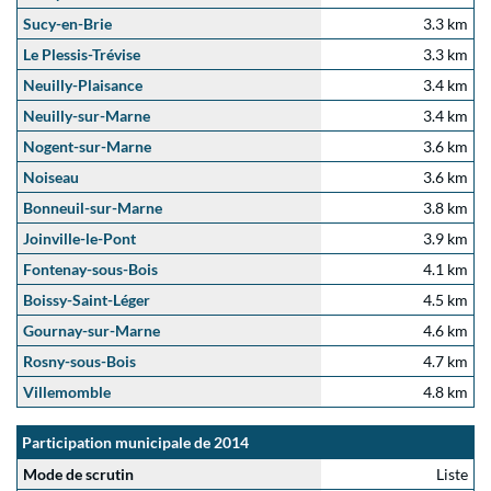
Sucy-en-Brie
3.3 km
Le Plessis-Trévise
3.3 km
Neuilly-Plaisance
3.4 km
Neuilly-sur-Marne
3.4 km
Nogent-sur-Marne
3.6 km
Noiseau
3.6 km
Bonneuil-sur-Marne
3.8 km
Joinville-le-Pont
3.9 km
Fontenay-sous-Bois
4.1 km
Boissy-Saint-Léger
4.5 km
Gournay-sur-Marne
4.6 km
Rosny-sous-Bois
4.7 km
Villemomble
4.8 km
Participation municipale de 2014
Mode de scrutin
Liste