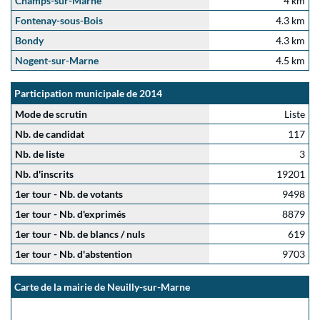
Champs-sur-Marne
4 km
Fontenay-sous-Bois
4.3 km
Bondy
4.3 km
Nogent-sur-Marne
4.5 km
Participation municipale de 2014
Mode de scrutin
Liste
Nb. de candidat
117
Nb. de liste
3
Nb. d'inscrits
19201
1er tour - Nb. de votants
9498
1er tour - Nb. d'exprimés
8879
1er tour - Nb. de blancs / nuls
619
1er tour - Nb. d'abstention
9703
Carte de la mairie de Neuilly-sur-Marne