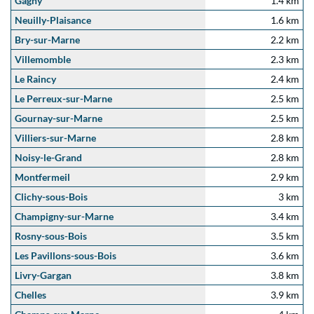
Gagny
1.4 km
Neuilly-Plaisance
1.6 km
Bry-sur-Marne
2.2 km
Villemomble
2.3 km
Le Raincy
2.4 km
Le Perreux-sur-Marne
2.5 km
Gournay-sur-Marne
2.5 km
Villiers-sur-Marne
2.8 km
Noisy-le-Grand
2.8 km
Montfermeil
2.9 km
Clichy-sous-Bois
3 km
Champigny-sur-Marne
3.4 km
Rosny-sous-Bois
3.5 km
Les Pavillons-sous-Bois
3.6 km
Livry-Gargan
3.8 km
Chelles
3.9 km