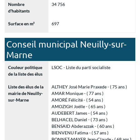
Nombre
34 756
d'habitants
Surface en m²
697
Conseil municipal Neuilly-sur-
Marne
Couleur politique
LSOC - Liste du parti socialiste
de la liste des élus
Liste des élus de la
ALTHEY José Marie Praxede - ( 75 ans )
mairie de Neuilly-
AMAR Monique - ( 77 ans )
sur-Marne
AMORÉ Félicité - ( 54 ans )
AMOZIGH Joëlle - ( 65 ans )
AUDEBERT James - ( 54 ans )
BELHACEL Daniel - ( 73 ans )
BENSAID Abderazzak - ( 60 ans )
BIENVENU Fatima - ( 57 ans )
BONNET-MAYER Jean-Claude - ( 68 ans )