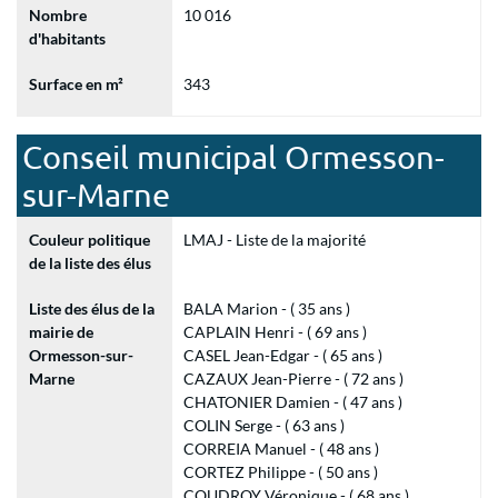
Nombre
10 016
d'habitants
Surface en m²
343
Conseil municipal Ormesson-
sur-Marne
Couleur politique
LMAJ - Liste de la majorité
de la liste des élus
Liste des élus de la
BALA Marion - ( 35 ans )
mairie de
CAPLAIN Henri - ( 69 ans )
Ormesson-sur-
CASEL Jean-Edgar - ( 65 ans )
Marne
CAZAUX Jean-Pierre - ( 72 ans )
CHATONIER Damien - ( 47 ans )
COLIN Serge - ( 63 ans )
CORREIA Manuel - ( 48 ans )
CORTEZ Philippe - ( 50 ans )
COUDROY Véronique - ( 68 ans )