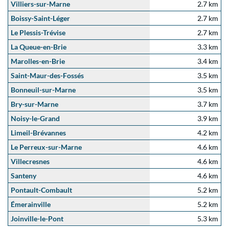
Villiers-sur-Marne
2.7 km
Boissy-Saint-Léger
2.7 km
Le Plessis-Trévise
2.7 km
La Queue-en-Brie
3.3 km
Marolles-en-Brie
3.4 km
Saint-Maur-des-Fossés
3.5 km
Bonneuil-sur-Marne
3.5 km
Bry-sur-Marne
3.7 km
Noisy-le-Grand
3.9 km
Limeil-Brévannes
4.2 km
Le Perreux-sur-Marne
4.6 km
Villecresnes
4.6 km
Santeny
4.6 km
Pontault-Combault
5.2 km
Émerainville
5.2 km
Joinville-le-Pont
5.3 km