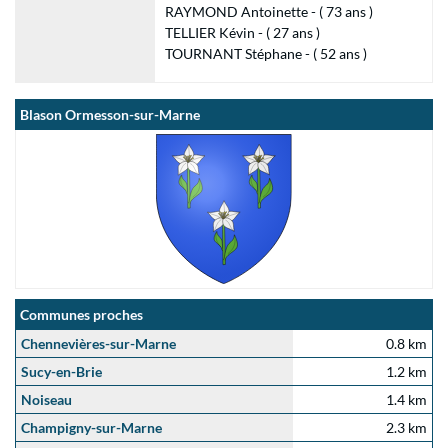
RAYMOND Antoinette - ( 73 ans )
TELLIER Kévin - ( 27 ans )
TOURNANT Stéphane - ( 52 ans )
Blason Ormesson-sur-Marne
Communes proches
Chennevières-sur-Marne
0.8 km
Sucy-en-Brie
1.2 km
Noiseau
1.4 km
Champigny-sur-Marne
2.3 km