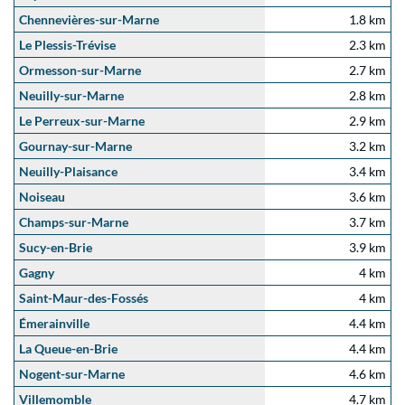
Chennevières-sur-Marne
1.8 km
Le Plessis-Trévise
2.3 km
Ormesson-sur-Marne
2.7 km
Neuilly-sur-Marne
2.8 km
Le Perreux-sur-Marne
2.9 km
Gournay-sur-Marne
3.2 km
Neuilly-Plaisance
3.4 km
Noiseau
3.6 km
Champs-sur-Marne
3.7 km
Sucy-en-Brie
3.9 km
Gagny
4 km
Saint-Maur-des-Fossés
4 km
Émerainville
4.4 km
La Queue-en-Brie
4.4 km
Nogent-sur-Marne
4.6 km
Villemomble
4.7 km