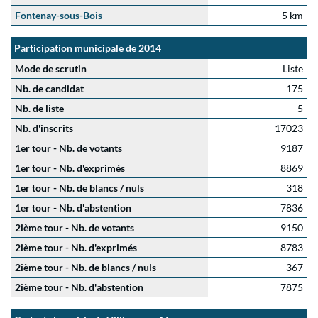
Fontenay-sous-Bois
5 km
Participation municipale de 2014
Mode de scrutin
Liste
Nb. de candidat
175
Nb. de liste
5
Nb. d'inscrits
17023
1er tour - Nb. de votants
9187
1er tour - Nb. d'exprimés
8869
1er tour - Nb. de blancs / nuls
318
1er tour - Nb. d'abstention
7836
2ième tour - Nb. de votants
9150
2ième tour - Nb. d'exprimés
8783
2ième tour - Nb. de blancs / nuls
367
2ième tour - Nb. d'abstention
7875