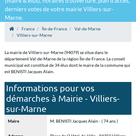
(maire & élus), horaires d'ouverture, plan d'accès,
derniers votes de votre mairie Villiers-sur-
Marne.
France
Île-de-France
Val-de-Marne
Villiers-sur-Marne
La mairie de Villiers-sur-Marne (94079) se situe dans le
département Val-de-Marne de la région Île-de-France. Le conseil
municipal est constitué de 34 élus dont le maire de la commune qui
est BENISTI Jacques Alain.
Informations pour vos
démarches à Mairie - Villiers-
sur-Marne
Maire
M. BENISTI Jacques Alain - ( 74 ans )
Adresse
Place de l'Hôtel-de-Ville - 94350 Villiers-