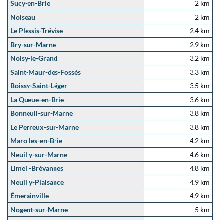
Sucy-en-Brie
2 km
Noiseau
2 km
Le Plessis-Trévise
2.4 km
Bry-sur-Marne
2.9 km
Noisy-le-Grand
3.2 km
Saint-Maur-des-Fossés
3.3 km
Boissy-Saint-Léger
3.5 km
La Queue-en-Brie
3.6 km
Bonneuil-sur-Marne
3.8 km
Le Perreux-sur-Marne
3.8 km
Marolles-en-Brie
4.2 km
Neuilly-sur-Marne
4.6 km
Limeil-Brévannes
4.8 km
Neuilly-Plaisance
4.9 km
Émerainville
4.9 km
Nogent-sur-Marne
5 km