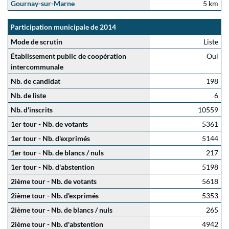
Gournay-sur-Marne
5 km
Participation municipale de 2014
Mode de scrutin
Liste
Établissement public de coopération
Oui
intercommunale
Nb. de candidat
198
Nb. de liste
6
Nb. d'inscrits
10559
1er tour - Nb. de votants
5361
1er tour - Nb. d'exprimés
5144
1er tour - Nb. de blancs / nuls
217
1er tour - Nb. d'abstention
5198
2ième tour - Nb. de votants
5618
2ième tour - Nb. d'exprimés
5353
2ième tour - Nb. de blancs / nuls
265
2ième tour - Nb. d'abstention
4942