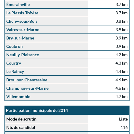
Émerainville
3.7 km
Le Plessis-Trévise
3.7 km
Clichy-sous-Bois
3.8 km
Vaires-sur-Marne
3.9 km
Bry-sur-Marne
3.9 km
Coubron
3.9 km
Neuilly-Plaisance
4.2 km
Courtry
4.3 km
Le Raincy
4.4 km
Brou-sur-Chantereine
4.6 km
Champigny-sur-Marne
4.6 km
Villemomble
4.7 km
Participation municipale de 2014
Mode de scrutin
Liste
Nb. de candidat
116