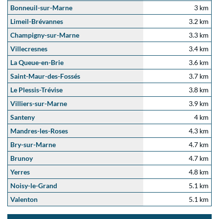
Bonneuil-sur-Marne
3 km
Limeil-Brévannes
3.2 km
Champigny-sur-Marne
3.3 km
Villecresnes
3.4 km
La Queue-en-Brie
3.6 km
Saint-Maur-des-Fossés
3.7 km
Le Plessis-Trévise
3.8 km
Villiers-sur-Marne
3.9 km
Santeny
4 km
Mandres-les-Roses
4.3 km
Bry-sur-Marne
4.7 km
Brunoy
4.7 km
Yerres
4.8 km
Noisy-le-Grand
5.1 km
Valenton
5.1 km