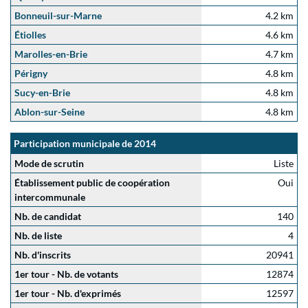
Bonneuil-sur-Marne
4.2 km
Étiolles
4.6 km
Marolles-en-Brie
4.7 km
Périgny
4.8 km
Sucy-en-Brie
4.8 km
Ablon-sur-Seine
4.8 km
Participation municipale de 2014
Mode de scrutin
Liste
Établissement public de coopération
Oui
intercommunale
Nb. de candidat
140
Nb. de liste
4
Nb. d'inscrits
20941
1er tour - Nb. de votants
12874
1er tour - Nb. d'exprimés
12597