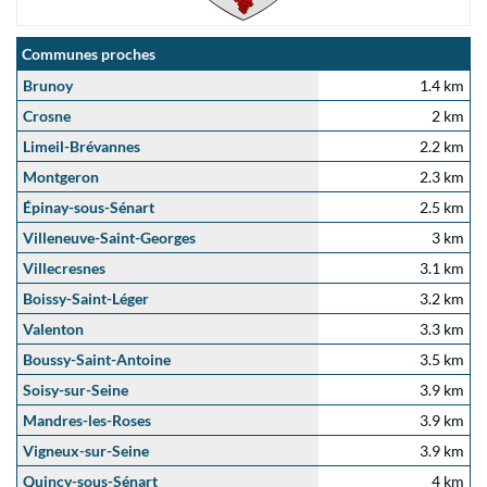
Communes proches
Brunoy
1.4 km
Crosne
2 km
Limeil-Brévannes
2.2 km
Montgeron
2.3 km
Épinay-sous-Sénart
2.5 km
Villeneuve-Saint-Georges
3 km
Villecresnes
3.1 km
Boissy-Saint-Léger
3.2 km
Valenton
3.3 km
Boussy-Saint-Antoine
3.5 km
Soisy-sur-Seine
3.9 km
Mandres-les-Roses
3.9 km
Vigneux-sur-Seine
3.9 km
Quincy-sous-Sénart
4 km