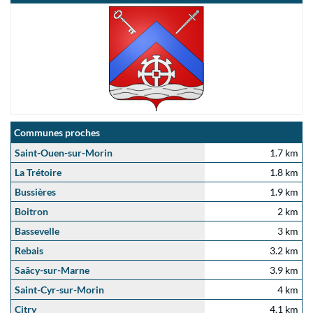
Communes proches
Saint-Ouen-sur-Morin
1.7 km
La Trétoire
1.8 km
Bussières
1.9 km
Boitron
2 km
Bassevelle
3 km
Rebais
3.2 km
Saâcy-sur-Marne
3.9 km
Saint-Cyr-sur-Morin
4 km
Citry
4.1 km