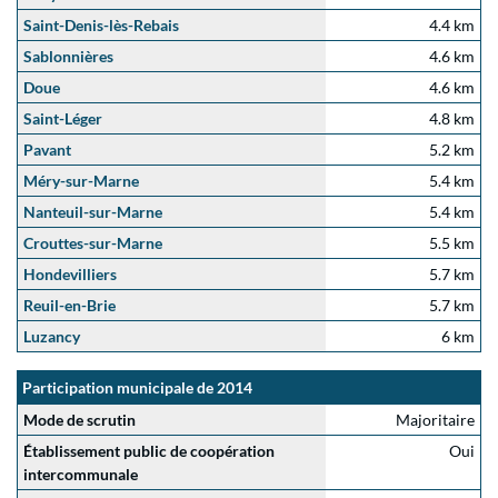
Saint-Denis-lès-Rebais
4.4 km
Sablonnières
4.6 km
Doue
4.6 km
Saint-Léger
4.8 km
Pavant
5.2 km
Méry-sur-Marne
5.4 km
Nanteuil-sur-Marne
5.4 km
Crouttes-sur-Marne
5.5 km
Hondevilliers
5.7 km
Reuil-en-Brie
5.7 km
Luzancy
6 km
Participation municipale de 2014
Mode de scrutin
Majoritaire
Établissement public de coopération
Oui
intercommunale