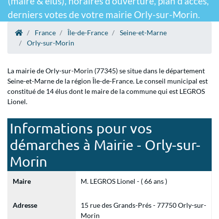
(maire & élus), horaires d'ouverture, plan d'accès,
derniers votes de votre mairie Orly-sur-Morin.
France
Île-de-France
Seine-et-Marne
Orly-sur-Morin
La mairie de Orly-sur-Morin (77345) se situe dans le département
Seine-et-Marne de la région Île-de-France. Le conseil municipal est
constitué de 14 élus dont le maire de la commune qui est LEGROS
Lionel.
Informations pour vos
démarches à Mairie - Orly-sur-
Morin
Maire
M. LEGROS Lionel - ( 66 ans )
Adresse
15 rue des Grands-Prés - 77750 Orly-sur-
Morin