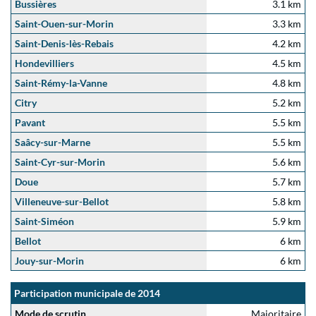
Bussières
3.1 km
Saint-Ouen-sur-Morin
3.3 km
Saint-Denis-lès-Rebais
4.2 km
Hondevilliers
4.5 km
Saint-Rémy-la-Vanne
4.8 km
Citry
5.2 km
Pavant
5.5 km
Saâcy-sur-Marne
5.5 km
Saint-Cyr-sur-Morin
5.6 km
Doue
5.7 km
Villeneuve-sur-Bellot
5.8 km
Saint-Siméon
5.9 km
Bellot
6 km
Jouy-sur-Morin
6 km
Participation municipale de 2014
Mode de scrutin
Majoritaire