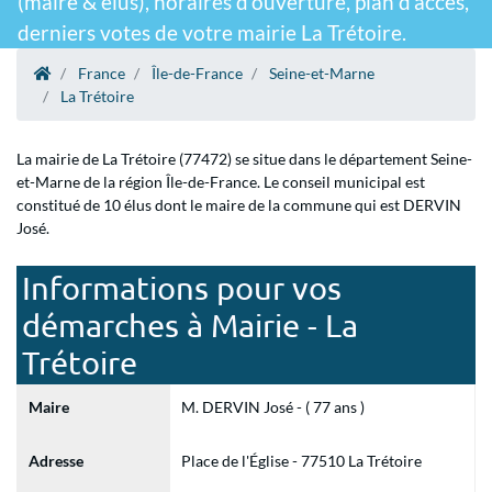
(maire & élus), horaires d'ouverture, plan d'accès,
derniers votes de votre mairie La Trétoire.
France
Île-de-France
Seine-et-Marne
La Trétoire
La mairie de La Trétoire (77472) se situe dans le département Seine-
et-Marne de la région Île-de-France. Le conseil municipal est
constitué de 10 élus dont le maire de la commune qui est DERVIN
José.
Informations pour vos
démarches à Mairie - La
Trétoire
Maire
M. DERVIN José - ( 77 ans )
Adresse
Place de l'Église - 77510 La Trétoire