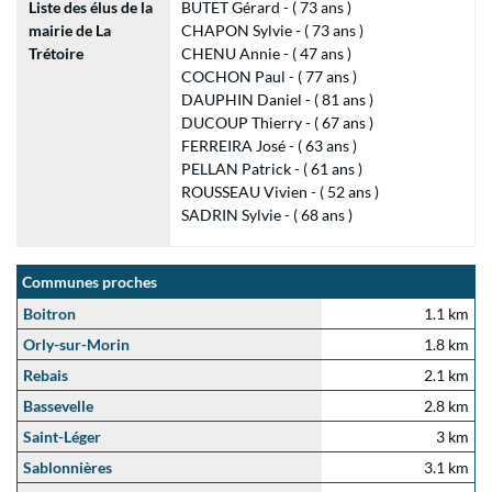
Liste des élus de la
BUTET Gérard - ( 73 ans )
mairie de La
CHAPON Sylvie - ( 73 ans )
Trétoire
CHENU Annie - ( 47 ans )
COCHON Paul - ( 77 ans )
DAUPHIN Daniel - ( 81 ans )
DUCOUP Thierry - ( 67 ans )
FERREIRA José - ( 63 ans )
PELLAN Patrick - ( 61 ans )
ROUSSEAU Vivien - ( 52 ans )
SADRIN Sylvie - ( 68 ans )
Communes proches
Boitron
1.1 km
Orly-sur-Morin
1.8 km
Rebais
2.1 km
Bassevelle
2.8 km
Saint-Léger
3 km
Sablonnières
3.1 km