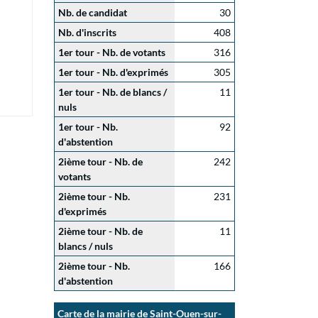
Nb. de candidat
30
Nb. d'inscrits
408
1er tour - Nb. de votants
316
1er tour - Nb. d'exprimés
305
1er tour - Nb. de blancs /
11
nuls
1er tour - Nb.
92
d'abstention
2ième tour - Nb. de
242
votants
2ième tour - Nb.
231
d'exprimés
2ième tour - Nb. de
11
blancs / nuls
2ième tour - Nb.
166
d'abstention
Carte de la mairie de Saint-Ouen-sur-