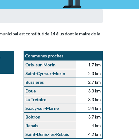
unicipal est constitué de 14 élus dont le maire de la
-
Communes proches
Orly-sur-Morin
1.7 km
Saint-Cyr-sur-Morin
2.3 km
Bussières
2.7 km
Doue
3.3 km
La Trétoire
3.3 km
Saâcy-sur-Marne
3.4 km
Boitron
3.7 km
Rebais
4 km
Saint-Denis-lès-Rebais
4.2 km