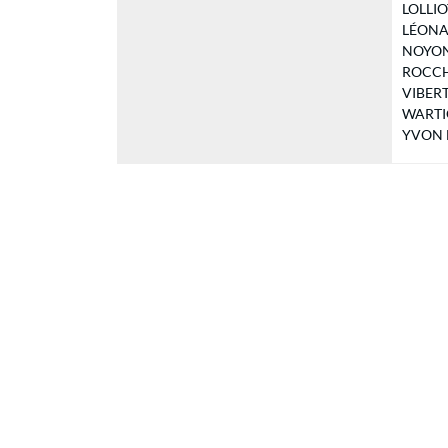
LOLLIOT
LÉONARD
NOYON O
ROCCHI
VIBERT 
WARTIG 
YVON Hé