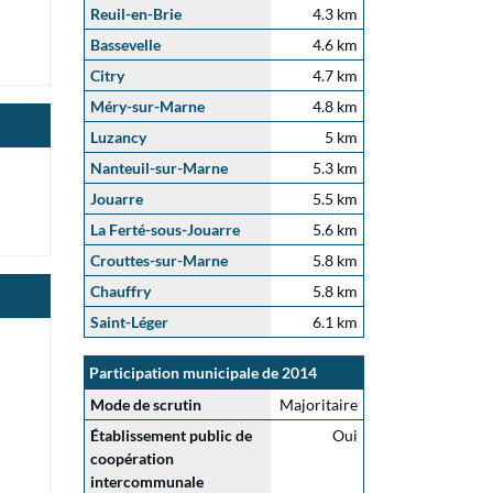
Reuil-en-Brie
4.3 km
Bassevelle
4.6 km
Citry
4.7 km
Méry-sur-Marne
4.8 km
Luzancy
5 km
Nanteuil-sur-Marne
5.3 km
Jouarre
5.5 km
La Ferté-sous-Jouarre
5.6 km
Crouttes-sur-Marne
5.8 km
Chauffry
5.8 km
Saint-Léger
6.1 km
Participation municipale de 2014
Mode de scrutin
Majoritaire
Établissement public de
Oui
coopération
intercommunale