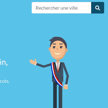
in,
ccès,