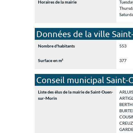
Horaires de la mairie
Tuesda
Thursd
Saturd
Données de la ville Sain
Nombre d'habitants
553
Surface en m²
377
Conseil municipal Saint
Liste des élus de la mairie de Saint-Ouen-
ARLUISO
sur-Morin
ARTIGL
BERTHO
BURTEL 
COUSIN 
CREUZA
GARDELL