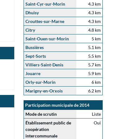
Saint-Cyr-sur-Morin
4.3 km
Dhuisy
4.3 km
Crouttes-sur-Marne
4.3 km
Citry
4.8 km
Saint-Ouen-sur-Morin
5 km
Bussières
5.1 km
Sept-Sorts
5.5 km
Villiers-Saint-Denis
5.7 km
Jouarre
5.9 km
Orly-sur-Morin
6 km
Marigny-en-Orxois
6.2 km
Participation municipale de 2014
Mode de scrutin
Liste
Établissement public de
Oui
coopération
intercommunale