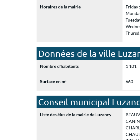
Horaires de la mairie
Friday
Monday
Tuesda
Wednes
Thursd
Données de la ville Luza
Nombre d'habitants
1 101
Surface en m²
660
Conseil municipal Luzan
Liste des élus de la mairie de Luzancy
BEAUVOI
CANINI 
CHARLET
CHAUDO