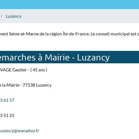
Luzancy
ment Seine-et-Marne de la région Île-de-France. Le conseil municipal est
marches à Mairie - Luzancy
AGE Gautier - ( 45 ans )
e la Mairie - 77138 Luzancy
23 61 57
23 51 21
.luzancy@wanadoo.fr