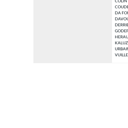
COLIN F
COUDER
DA FON
DAVOUST
DERRIEN
GODEFR
HERAULT
KALUZNY
URBAIN 
VUILLEM