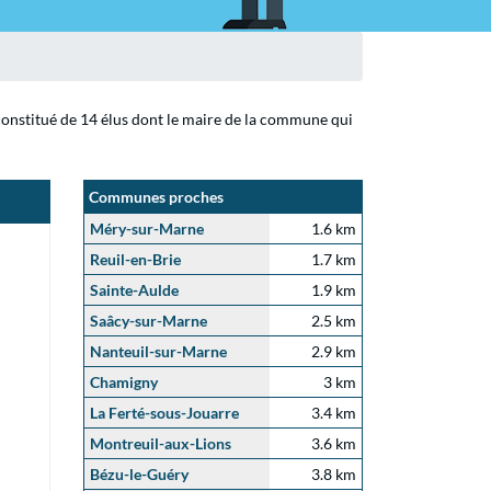
 constitué de 14 élus dont le maire de la commune qui
Communes proches
Méry-sur-Marne
1.6 km
Reuil-en-Brie
1.7 km
Sainte-Aulde
1.9 km
Saâcy-sur-Marne
2.5 km
Nanteuil-sur-Marne
2.9 km
Chamigny
3 km
La Ferté-sous-Jouarre
3.4 km
Montreuil-aux-Lions
3.6 km
Bézu-le-Guéry
3.8 km