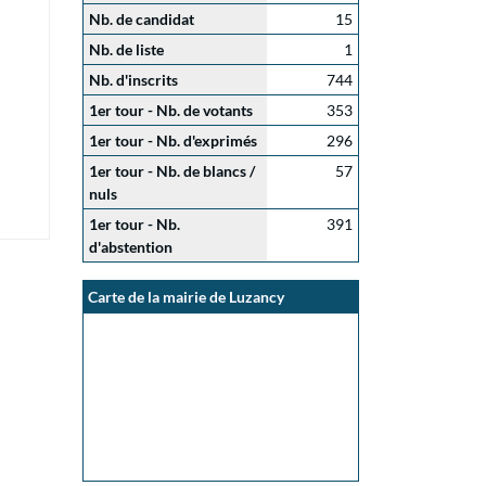
Nb. de candidat
15
Nb. de liste
1
Nb. d'inscrits
744
1er tour - Nb. de votants
353
1er tour - Nb. d'exprimés
296
1er tour - Nb. de blancs /
57
nuls
1er tour - Nb.
391
d'abstention
Carte de la mairie de Luzancy