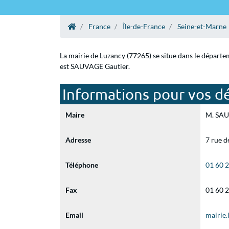
France
Île-de-France
Seine-et-Marne
La mairie de Luzancy (77265) se situe dans le départe
est SAUVAGE Gautier.
Informations pour vos dé
Maire
M. SAUV
Adresse
7 rue d
Téléphone
01 60 
Fax
01 60 
Email
mairie