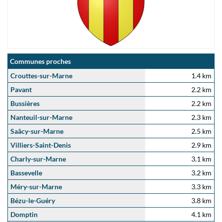
Communes proches
Crouttes-sur-Marne
1.4 km
Pavant
2.2 km
Bussières
2.2 km
Nanteuil-sur-Marne
2.3 km
Saâcy-sur-Marne
2.5 km
Villiers-Saint-Denis
2.9 km
Charly-sur-Marne
3.1 km
Bassevelle
3.2 km
Méry-sur-Marne
3.3 km
Bézu-le-Guéry
3.8 km
Domptin
4.1 km