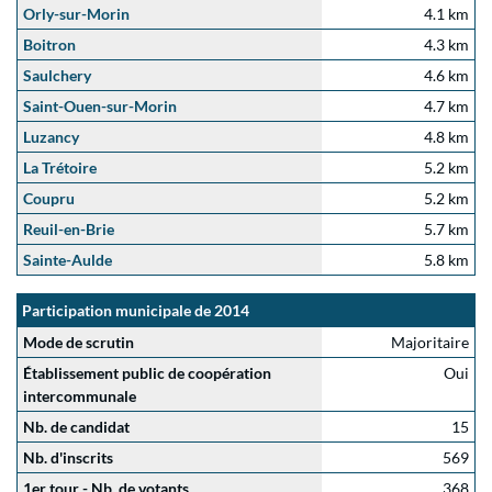
Orly-sur-Morin
4.1 km
Boitron
4.3 km
Saulchery
4.6 km
Saint-Ouen-sur-Morin
4.7 km
Luzancy
4.8 km
La Trétoire
5.2 km
Coupru
5.2 km
Reuil-en-Brie
5.7 km
Sainte-Aulde
5.8 km
Participation municipale de 2014
Mode de scrutin
Majoritaire
Établissement public de coopération
Oui
intercommunale
Nb. de candidat
15
Nb. d'inscrits
569
1er tour - Nb. de votants
368