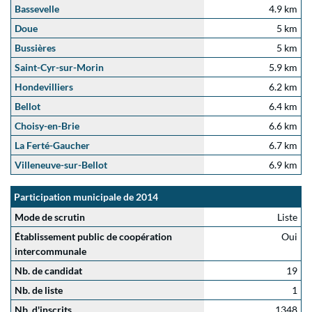
Bassevelle
4.9 km
Doue
5 km
Bussières
5 km
Saint-Cyr-sur-Morin
5.9 km
Hondevilliers
6.2 km
Bellot
6.4 km
Choisy-en-Brie
6.6 km
La Ferté-Gaucher
6.7 km
Villeneuve-sur-Bellot
6.9 km
Participation municipale de 2014
Mode de scrutin
Liste
Établissement public de coopération
Oui
intercommunale
Nb. de candidat
19
Nb. de liste
1
Nb. d'inscrits
1348