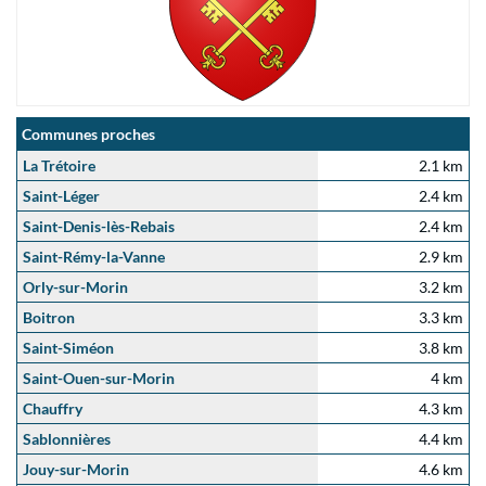
Communes proches
La Trétoire
2.1 km
Saint-Léger
2.4 km
Saint-Denis-lès-Rebais
2.4 km
Saint-Rémy-la-Vanne
2.9 km
Orly-sur-Morin
3.2 km
Boitron
3.3 km
Saint-Siméon
3.8 km
Saint-Ouen-sur-Morin
4 km
Chauffry
4.3 km
Sablonnières
4.4 km
Jouy-sur-Morin
4.6 km