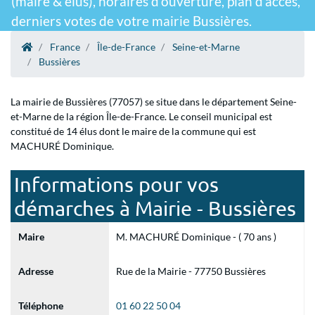
(maire & élus), horaires d'ouverture, plan d'accès,
derniers votes de votre mairie Bussières.
France
Île-de-France
Seine-et-Marne
Bussières
La mairie de Bussières (77057) se situe dans le département Seine-
et-Marne de la région Île-de-France. Le conseil municipal est
constitué de 14 élus dont le maire de la commune qui est
MACHURÉ Dominique.
Informations pour vos
démarches à Mairie - Bussières
Maire
M. MACHURÉ Dominique - ( 70 ans )
Adresse
Rue de la Mairie - 77750 Bussières
Téléphone
01 60 22 50 04