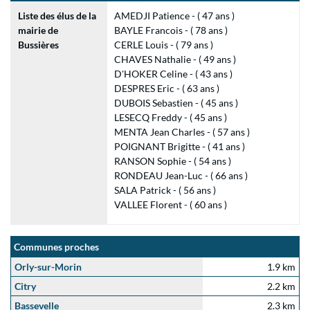
Liste des élus de la
AMEDJI Patience - ( 47 ans )
mairie de
BAYLE Francois - ( 78 ans )
Bussières
CERLE Louis - ( 79 ans )
CHAVES Nathalie - ( 49 ans )
D'HOKER Celine - ( 43 ans )
DESPRES Eric - ( 63 ans )
DUBOIS Sebastien - ( 45 ans )
LESECQ Freddy - ( 45 ans )
MENTA Jean Charles - ( 57 ans )
POIGNANT Brigitte - ( 41 ans )
RANSON Sophie - ( 54 ans )
RONDEAU Jean-Luc - ( 66 ans )
SALA Patrick - ( 56 ans )
VALLEE Florent - ( 60 ans )
Communes proches
Orly-sur-Morin
1.9 km
Citry
2.2 km
Bassevelle
2.3 km