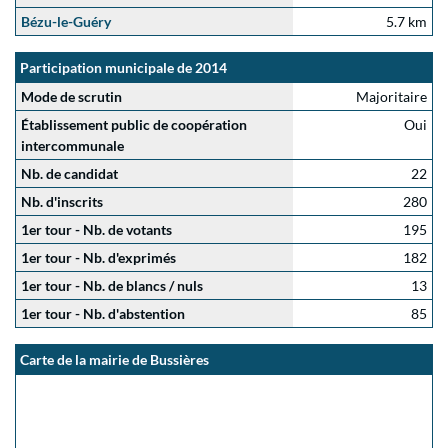
Bézu-le-Guéry
5.7 km
Participation municipale de 2014
Mode de scrutin
Majoritaire
Établissement public de coopération
Oui
intercommunale
Nb. de candidat
22
Nb. d'inscrits
280
1er tour - Nb. de votants
195
1er tour - Nb. d'exprimés
182
1er tour - Nb. de blancs / nuls
13
1er tour - Nb. d'abstention
85
Carte de la mairie de Bussières