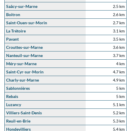
Saâcy-sur-Marne
2.5 km
Boitron
2.6 km
Saint-Ouen-sur-Morin
2.7 km
La Trétoire
3.1 km
Pavant
3.5 km
Crouttes-sur-Marne
3.6 km
Nanteuil-sur-Marne
3.7 km
Méry-sur-Marne
4 km
Saint-Cyr-sur-Morin
4.7 km
Charly-sur-Marne
4.9 km
Sablonnières
5 km
Rebais
5 km
Luzancy
5.1 km
Villiers-Saint-Denis
5.2 km
Reuil-en-Brie
5.3 km
Hondevilliers
5.4 km