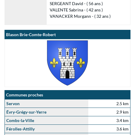
SERGEANT David - ( 56 ans )
VALENTE Sabrina - ( 42 ans )
VANACKER Morgann - ( 32 ans )
Blason Brie-Comte-Robert
Communes proches
Servon
2.5 km
Évry-Grégy-sur-Yerre
2.9 km
Combs-la-Ville
3.4 km
Férolles-Attilly
3.6 km