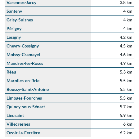
Varennes-Jarcy
3.8 km
Santeny
4 km
Grisy-Suisnes
4 km
Périgny
4 km
Lésigny
4.2 km
Chevry-Cossigny
4.5 km
Moissy-Cramayel
4.6 km
Mandres-les-Roses
4.9 km
Réau
5.3 km
Marolles-en-Brie
5.5 km
Boussy-Saint-Antoine
5.5 km
Limoges-Fourches
5.5 km
Quincy-sous-Sénart
5.7 km
Lieusaint
5.9 km
Villecresnes
6 km
Ozoir-la-Ferrière
6.2 km