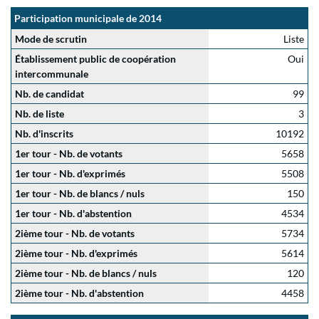
Participation municipale de 2014
Mode de scrutin
Liste
Établissement public de coopération
Oui
intercommunale
Nb. de candidat
99
Nb. de liste
3
Nb. d'inscrits
10192
1er tour - Nb. de votants
5658
1er tour - Nb. d'exprimés
5508
1er tour - Nb. de blancs / nuls
150
1er tour - Nb. d'abstention
4534
2ième tour - Nb. de votants
5734
2ième tour - Nb. d'exprimés
5614
2ième tour - Nb. de blancs / nuls
120
2ième tour - Nb. d'abstention
4458