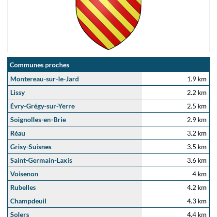
Communes proches
Montereau-sur-le-Jard
1.9 km
Lissy
2.2 km
Évry-Grégy-sur-Yerre
2.5 km
Soignolles-en-Brie
2.9 km
Réau
3.2 km
Grisy-Suisnes
3.5 km
Saint-Germain-Laxis
3.6 km
Voisenon
4 km
Rubelles
4.2 km
Champdeuil
4.3 km
Solers
4.4 km