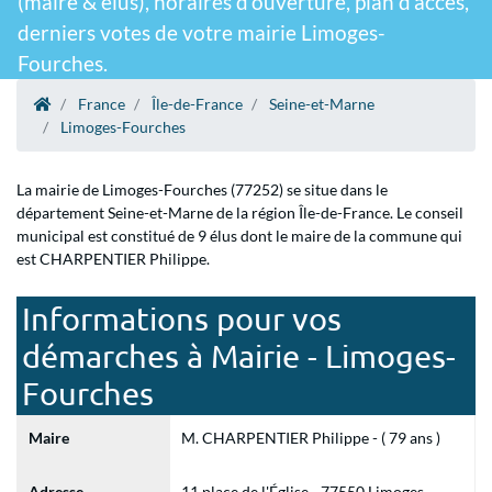
(maire & élus), horaires d'ouverture, plan d'accès,
derniers votes de votre mairie Limoges-
Fourches.
France
Île-de-France
Seine-et-Marne
Limoges-Fourches
La mairie de Limoges-Fourches (77252) se situe dans le
département Seine-et-Marne de la région Île-de-France. Le conseil
municipal est constitué de 9 élus dont le maire de la commune qui
est CHARPENTIER Philippe.
Informations pour vos
démarches à Mairie - Limoges-
Fourches
Maire
M. CHARPENTIER Philippe - ( 79 ans )
Adresse
11 place de l'Église - 77550 Limoges-