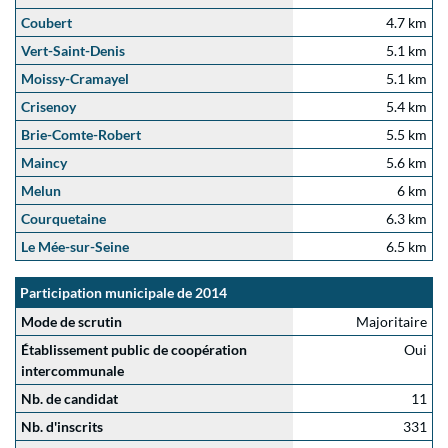
Coubert
4.7 km
Vert-Saint-Denis
5.1 km
Moissy-Cramayel
5.1 km
Crisenoy
5.4 km
Brie-Comte-Robert
5.5 km
Maincy
5.6 km
Melun
6 km
Courquetaine
6.3 km
Le Mée-sur-Seine
6.5 km
Participation municipale de 2014
Mode de scrutin
Majoritaire
Établissement public de coopération
Oui
intercommunale
Nb. de candidat
11
Nb. d'inscrits
331