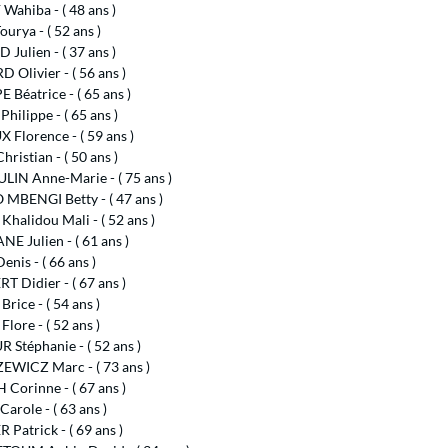
ahiba - ( 48 ans )
urya - ( 52 ans )
Julien - ( 37 ans )
Olivier - ( 56 ans )
Béatrice - ( 65 ans )
hilippe - ( 65 ans )
Florence - ( 59 ans )
ristian - ( 50 ans )
IN Anne-Marie - ( 75 ans )
MBENGI Betty - ( 47 ans )
halidou Mali - ( 52 ans )
 Julien - ( 61 ans )
nis - ( 66 ans )
 Didier - ( 67 ans )
rice - ( 54 ans )
lore - ( 52 ans )
 Stéphanie - ( 52 ans )
EWICZ Marc - ( 73 ans )
Corinne - ( 67 ans )
arole - ( 63 ans )
Patrick - ( 69 ans )