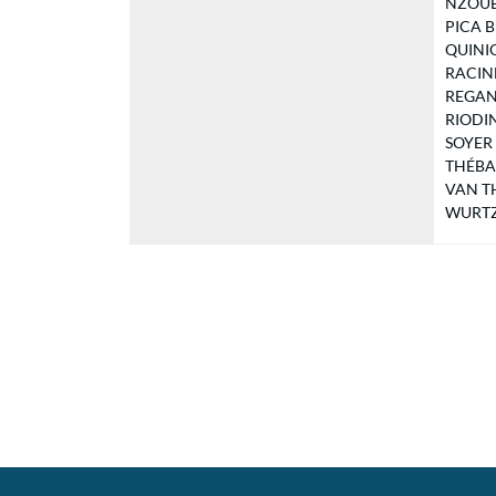
NZOUET
PICA B
QUINIOU
RACINE 
REGANHA
RIODIN 
SOYER C
THÉBAU
VAN TH
WURTZ F