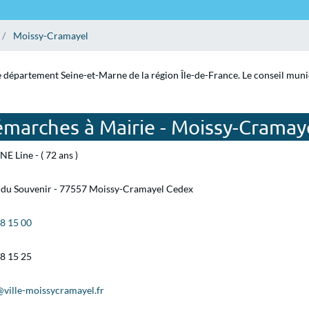
Moissy-Cramayel
 département Seine-et-Marne de la région Île-de-France. Le conseil munici
émarches à Mairie - Moissy-Cramay
E Line - ( 72 ans )
e du Souvenir - 77557 Moissy-Cramayel Cedex
88 15 00
88 15 25
@ville-moissycramayel.fr