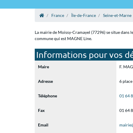
France
Île-de-France
Seine-et-Marne
La mairie de Moissy-Cramayel (77296) se situe dans le
commune qui est MAGNE Line.
Informations pour vos d
Maire
F. MAGN
Adresse
6 plac
Téléphone
01 64 
Fax
01 64 
Email
mairie