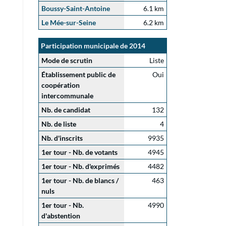
Boussy-Saint-Antoine
6.1 km
Le Mée-sur-Seine
6.2 km
Participation municipale de 2014
Mode de scrutin
Liste
Établissement public de
Oui
coopération
intercommunale
Nb. de candidat
132
Nb. de liste
4
Nb. d'inscrits
9935
1er tour - Nb. de votants
4945
1er tour - Nb. d'exprimés
4482
1er tour - Nb. de blancs /
463
nuls
1er tour - Nb.
4990
d'abstention