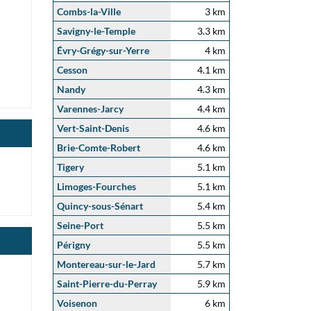
Combs-la-Ville
3 km
Savigny-le-Temple
3.3 km
Évry-Grégy-sur-Yerre
4 km
Cesson
4.1 km
Nandy
4.3 km
Varennes-Jarcy
4.4 km
Vert-Saint-Denis
4.6 km
Brie-Comte-Robert
4.6 km
Tigery
5.1 km
Limoges-Fourches
5.1 km
Quincy-sous-Sénart
5.4 km
Seine-Port
5.5 km
Périgny
5.5 km
Montereau-sur-le-Jard
5.7 km
Saint-Pierre-du-Perray
5.9 km
Voisenon
6 km