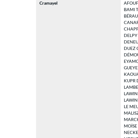
Cramayel
AFOUF W
BAMI To
BÉRAUD 
CANARD 
CHAPPE 
DELPY P
DENEUX 
DUEZ Ch
DÉMOUL
EYAMO 
GUEYE K
KAOUANE
KUPR De
LAMBERT
LAWIN B
LAWIN F
LE MEUR
MALISZ
MARCH 
MOÏSE C
NECKER 