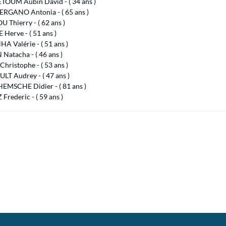
OUM Aubin David - ( 34 ans )
ERGANO Antonia - ( 65 ans )
 Thierry - ( 62 ans )
Herve - ( 51 ans )
 Valérie - ( 51 ans )
Natacha - ( 46 ans )
hristophe - ( 53 ans )
LT Audrey - ( 47 ans )
EMSCHE Didier - ( 81 ans )
rederic - ( 59 ans )