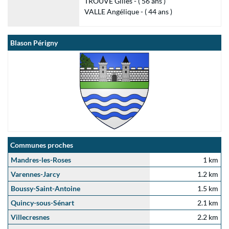
TROUVE Gilles - ( 56 ans )
VALLE Angélique - ( 44 ans )
Blason Périgny
Communes proches
Mandres-les-Roses
1 km
Varennes-Jarcy
1.2 km
Boussy-Saint-Antoine
1.5 km
Quincy-sous-Sénart
2.1 km
Villecresnes
2.2 km