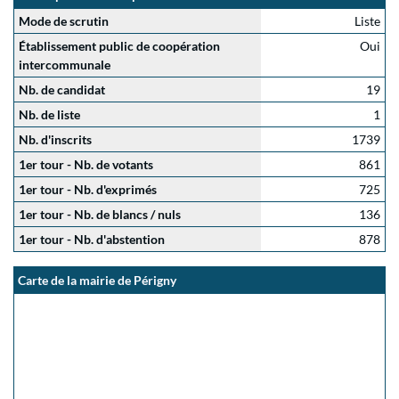
Mode de scrutin
Liste
Établissement public de coopération
Oui
intercommunale
Nb. de candidat
19
Nb. de liste
1
Nb. d'inscrits
1739
1er tour - Nb. de votants
861
1er tour - Nb. d'exprimés
725
1er tour - Nb. de blancs / nuls
136
1er tour - Nb. d'abstention
878
Carte de la mairie de Périgny