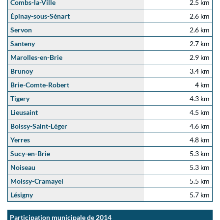
Combs-la-Ville
2.5 km
Épinay-sous-Sénart
2.6 km
Servon
2.6 km
Santeny
2.7 km
Marolles-en-Brie
2.9 km
Brunoy
3.4 km
Brie-Comte-Robert
4 km
Tigery
4.3 km
Lieusaint
4.5 km
Boissy-Saint-Léger
4.6 km
Yerres
4.8 km
Sucy-en-Brie
5.3 km
Noiseau
5.3 km
Moissy-Cramayel
5.5 km
Lésigny
5.7 km
Participation municipale de 2014