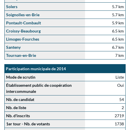
Solers
5.7 km
Soignolles-en-Brie
5.7 km
Pontault-Combault
5.9 km
Croissy-Beaubourg
6.5 km
Limoges-Fourches
6.5 km
Santeny
6.7 km
Tournan-en-Brie
7 km
Participation municipale de 2014
Mode de scrutin
Liste
Établissement public de coopération
Oui
intercommunale
Nb. de candidat
54
Nb. de liste
2
Nb. d'inscrits
2719
1er tour - Nb. de votants
1738