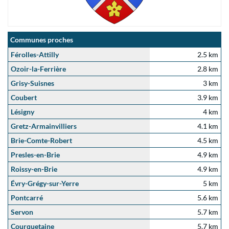
Communes proches
Férolles-Attilly
2.5 km
Ozoir-la-Ferrière
2.8 km
Grisy-Suisnes
3 km
Coubert
3.9 km
Lésigny
4 km
Gretz-Armainvilliers
4.1 km
Brie-Comte-Robert
4.5 km
Presles-en-Brie
4.9 km
Roissy-en-Brie
4.9 km
Évry-Grégy-sur-Yerre
5 km
Pontcarré
5.6 km
Servon
5.7 km
Courquetaine
5.7 km