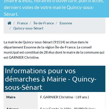
(maire & élus), horaires d'ouverture, plan d'accès,
derniers votes de votre mairie Quincy-sous-
Sénart.
France
Île-de-France
Essonne
Quincy-sous-Sénart
La mairie de Quincy-sous-Sénart (91514) se situe dans le
département Essonne de la région Île-de-France. Le conseil
municipal est constitué de 28 élus dont le maire de la commune qui
est GARNIER Christine.
Informations pour vos
démarches à Mairie - Quincy-
sous-Sénart
Maire
F. GARNIER Christine - ( 69 ans )
Adresse
5 rue Combs-la-Ville - 91480 Quincy-