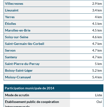
Villecresnes
2.9 km
Lieusaint
3.4 km
Yerres
4 km
Étiolles
4.1 km
Marolles-en-Brie
4.5 km
Soisy-sur-Seine
4.6 km
Saint-Germain-lès-Corbeil
4.7 km
Servon
4.7 km
Santeny
4.7 km
Saint-Pierre-du-Perray
5 km
Boissy-Saint-Léger
5.2 km
Moissy-Cramayel
5.4 km
Participation municipale de 2014
Mode de scrutin
Liste
Établissement public de coopération
Oui
intercommunale