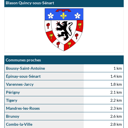
Blason Quincy-sous-Sénart
Communes proches
Boussy-Saint-Antoine
1 km
Épinay-sous-Sénart
1.4 km
Varennes-Jarcy
1.8 km
Périgny
2.1 km
Tigery
2.2 km
Mandres-les-Roses
2.3 km
Brunoy
2.6 km
Combs-la-Ville
2.8 km