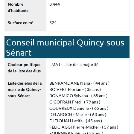
Nombre
8 444
d'habitants
Surface en m²
524
Conseil municipal Quincy-sous-
Sénart
Couleur politique
LMAJ - Liste de la majorité
de la liste des élus
Liste des élus de la
BENRAMDANE Najia - ( 44 ans )
mairie de Quincy-
BOIVERT Florian - ( 35 ans )
sous-Sénart
BONAMICO Sylvana - ( 65 ans )
CICOFRAN Fred - ( 79 ans )
COUVREUX Danielle - ( 65 ans )
DELAROCHE Marie - ( 63 ans )
DJELOUAH Latifa - ( 45 ans )
FELICIAGGI Pierre-Michel - ( 57 ans )
FOURNIER Fabien - ( 55 ans )