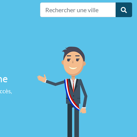
ne
ccès,