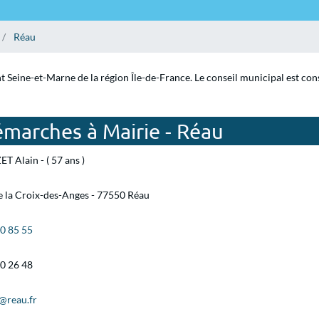
Réau
t Seine-et-Marne de la région Île-de-France. Le conseil municipal est con
émarches à Mairie - Réau
T Alain - ( 57 ans )
e la Croix-des-Anges - 77550 Réau
60 85 55
60 26 48
l@reau.fr