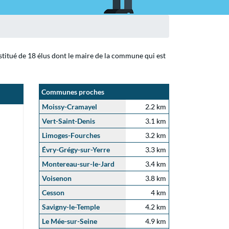
stitué de 18 élus dont le maire de la commune qui est
Communes proches
Moissy-Cramayel
2.2 km
Vert-Saint-Denis
3.1 km
Limoges-Fourches
3.2 km
Évry-Grégy-sur-Yerre
3.3 km
Montereau-sur-le-Jard
3.4 km
Voisenon
3.8 km
Cesson
4 km
Savigny-le-Temple
4.2 km
Le Mée-sur-Seine
4.9 km