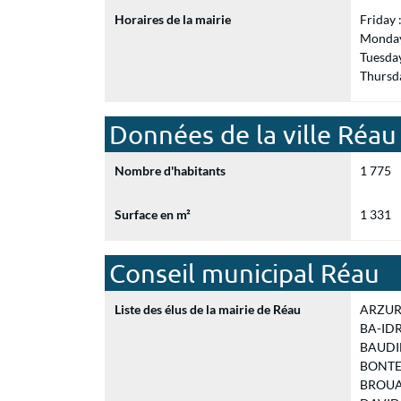
Horaires de la mairie
Friday
Monday
Tuesda
Thursd
Données de la ville Réau
Nombre d'habitants
1 775
Surface en m²
1 331
Conseil municipal Réau
Liste des élus de la mairie de Réau
ARZUR E
BA-IDRI
BAUDIN 
BONTEMP
BROUAZI