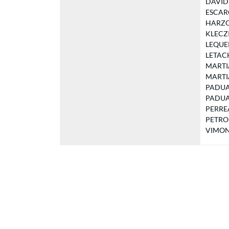
DAVID 
ESCARGU
HARZOU
KLECZIN
LEQUERT
LETACHE
MARTIAL
MARTIAL
PADUA E
PADUA V
PERREAU
PETROP
VIMONT 