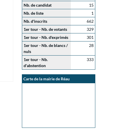
Nb. de candidat
15
Nb. de liste
1
Nb. d'inscrits
662
1er tour - Nb. de votants
329
1er tour - Nb. d'exprimés
301
1er tour - Nb. de blancs /
28
nuls
1er tour - Nb.
333
d'abstention
Carte de la mairie de Réau