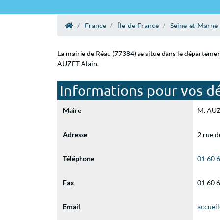
France
Île-de-France
Seine-et-Marne
La mairie de Réau (77384) se situe dans le départemen
AUZET Alain.
Informations pour vos d
Maire
M. AUZE
Adresse
2 rue d
Téléphone
01 60 
Fax
01 60 
Email
accuei