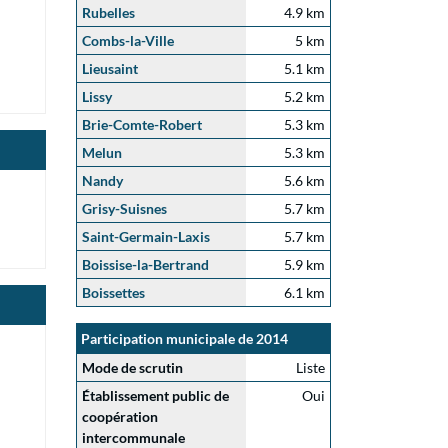
Rubelles
4.9 km
Combs-la-Ville
5 km
Lieusaint
5.1 km
Lissy
5.2 km
Brie-Comte-Robert
5.3 km
Melun
5.3 km
Nandy
5.6 km
Grisy-Suisnes
5.7 km
Saint-Germain-Laxis
5.7 km
Boissise-la-Bertrand
5.9 km
Boissettes
6.1 km
Participation municipale de 2014
Mode de scrutin
Liste
Établissement public de
Oui
coopération
intercommunale