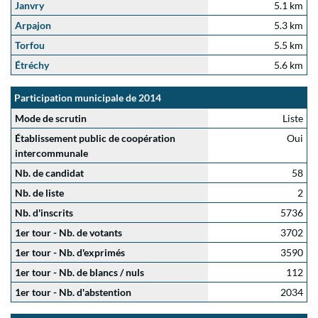
Janvry
5.1 km
Arpajon
5.3 km
Torfou
5.5 km
Étréchy
5.6 km
Participation municipale de 2014
Mode de scrutin
Liste
Établissement public de coopération
Oui
intercommunale
Nb. de candidat
58
Nb. de liste
2
Nb. d'inscrits
5736
1er tour - Nb. de votants
3702
1er tour - Nb. d'exprimés
3590
1er tour - Nb. de blancs / nuls
112
1er tour - Nb. d'abstention
2034