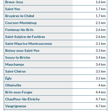
Breux-Jouy
1.6 km
Saint-Yon
1.7 km
Bruyères-le-Châtel
1.7 km
Courson-Monteloup
2.5 km
Fontenay-lès-Briis
2.6 km
Saint-Sulpice-de-Favières
2.6 km
Saint-Maurice-Montcouronne
3.1 km
Boissy-sous-Saint-Yon
3.3 km
Souzy-la-Briche
3.4 km
Mauchamps
3.4 km
Saint-Chéron
3.5 km
Égly
3.5 km
Ollainville
4 km
Briis-sous-Forges
4.4 km
Chauffour-lès-Étréchy
4.7 km
Vaugrigneuse
4.7 km