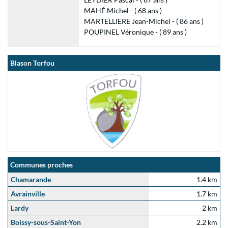
MAHÉ Michel - ( 68 ans )
MARTELLIERE Jean-Michel - ( 86 ans )
POUPINEL Véronique - ( 89 ans )
Blason Torfou
Communes proches
Chamarande
1.4 km
Avrainville
1.7 km
Lardy
2 km
Boissy-sous-Saint-Yon
2.2 km