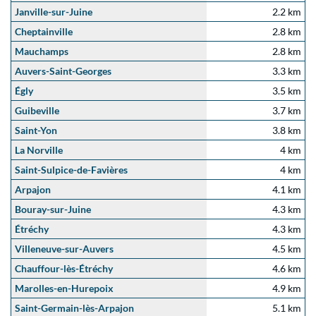
Janville-sur-Juine
2.2 km
Cheptainville
2.8 km
Mauchamps
2.8 km
Auvers-Saint-Georges
3.3 km
Égly
3.5 km
Guibeville
3.7 km
Saint-Yon
3.8 km
La Norville
4 km
Saint-Sulpice-de-Favières
4 km
Arpajon
4.1 km
Bouray-sur-Juine
4.3 km
Étréchy
4.3 km
Villeneuve-sur-Auvers
4.5 km
Chauffour-lès-Étréchy
4.6 km
Marolles-en-Hurepoix
4.9 km
Saint-Germain-lès-Arpajon
5.1 km