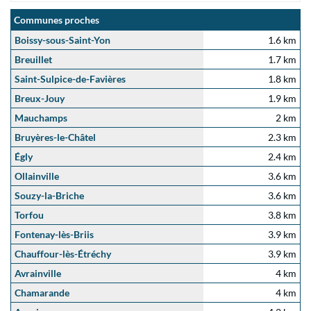
Communes proches
Boissy-sous-Saint-Yon
1.6 km
Breuillet
1.7 km
Saint-Sulpice-de-Favières
1.8 km
Breux-Jouy
1.9 km
Mauchamps
2 km
Bruyères-le-Châtel
2.3 km
Égly
2.4 km
Ollainville
3.6 km
Souzy-la-Briche
3.6 km
Torfou
3.8 km
Fontenay-lès-Briis
3.9 km
Chauffour-lès-Étréchy
3.9 km
Avrainville
4 km
Chamarande
4 km