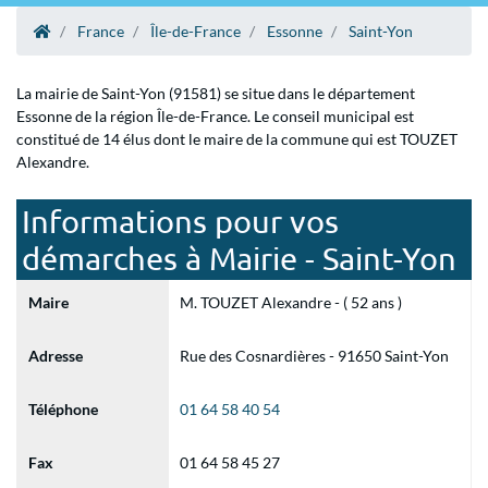
France
Île-de-France
Essonne
Saint-Yon
La mairie de Saint-Yon (91581) se situe dans le département
Essonne de la région Île-de-France. Le conseil municipal est
constitué de 14 élus dont le maire de la commune qui est TOUZET
Alexandre.
Informations pour vos
démarches à Mairie - Saint-Yon
Maire
M. TOUZET Alexandre - ( 52 ans )
Adresse
Rue des Cosnardières - 91650 Saint-Yon
Téléphone
01 64 58 40 54
Fax
01 64 58 45 27