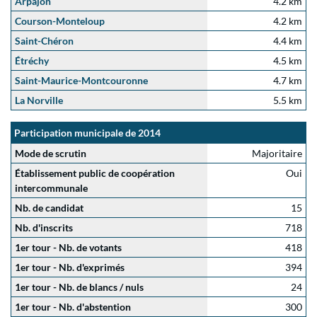
Arpajon
4.2 km
Courson-Monteloup
4.2 km
Saint-Chéron
4.4 km
Étréchy
4.5 km
Saint-Maurice-Montcouronne
4.7 km
La Norville
5.5 km
Participation municipale de 2014
Mode de scrutin
Majoritaire
Établissement public de coopération
Oui
intercommunale
Nb. de candidat
15
Nb. d'inscrits
718
1er tour - Nb. de votants
418
1er tour - Nb. d'exprimés
394
1er tour - Nb. de blancs / nuls
24
1er tour - Nb. d'abstention
300