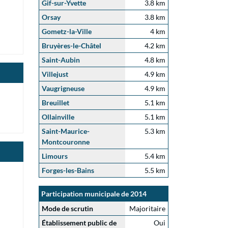
Gif-sur-Yvette
3.8 km
Orsay
3.8 km
Gometz-la-Ville
4 km
Bruyères-le-Châtel
4.2 km
Saint-Aubin
4.8 km
Villejust
4.9 km
Vaugrigneuse
4.9 km
Breuillet
5.1 km
Ollainville
5.1 km
Saint-Maurice-
5.3 km
Montcouronne
Limours
5.4 km
Forges-les-Bains
5.5 km
Participation municipale de 2014
Mode de scrutin
Majoritaire
Établissement public de
Oui