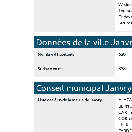
Wednes
Thursd
Friday
Saturd
Données de la ville Janv
Nombre d'habitants
620
Surface en m²
833
Conseil municipal Janvry
Liste des élus de la mairie de Janvry
ALAZARD
BERNOT 
CARTIER
CORUS E
EBERHA
FARDEAU