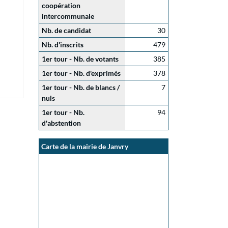
coopération
intercommunale
Nb. de candidat
30
Nb. d'inscrits
479
1er tour - Nb. de votants
385
1er tour - Nb. d'exprimés
378
1er tour - Nb. de blancs /
7
nuls
1er tour - Nb.
94
d'abstention
Carte de la mairie de Janvry