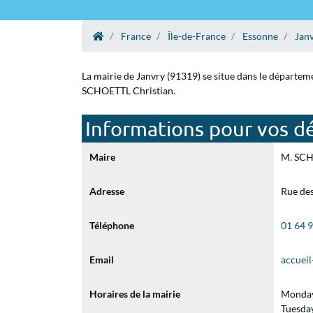
France
Île-de-France
Essonne
Jan
La mairie de Janvry (91319) se situe dans le départem
SCHOETTL Christian.
Informations pour vos dé
Maire
M. SCHO
Adresse
Rue des
Téléphone
01 64 
Email
accuei
Horaires de la mairie
Monday
Tuesda