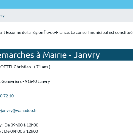
vry
ent Essonne de la région Île-de-France. Le conseil municipal est constitu
marches à Mairie - Janvry
ETTL Christian - ( 71 ans )
 Genévriers - 91640 Janvry
90 72 10
l-janvry@wanadoo.fr
 : De 09h00 à 12h00
y : De 09h00 à 12h00