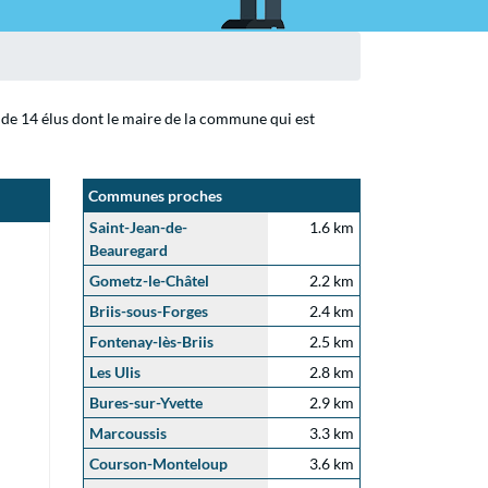
é de 14 élus dont le maire de la commune qui est
Communes proches
Saint-Jean-de-
1.6 km
Beauregard
Gometz-le-Châtel
2.2 km
Briis-sous-Forges
2.4 km
Fontenay-lès-Briis
2.5 km
Les Ulis
2.8 km
Bures-sur-Yvette
2.9 km
Marcoussis
3.3 km
Courson-Monteloup
3.6 km