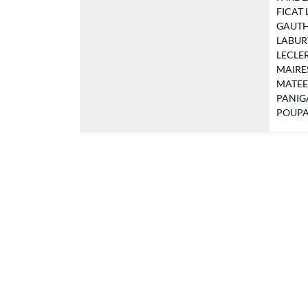
FICAT L
GAUTHIE
LABURTH
LECLERC
MAIRESS
MATEESC
PANIGAD
POUPART