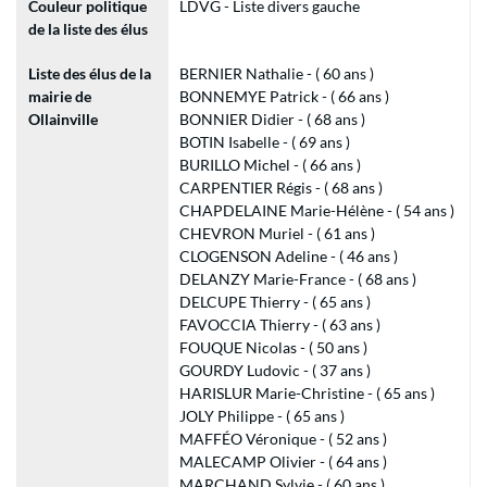
Couleur politique
LDVG - Liste divers gauche
de la liste des élus
Liste des élus de la
BERNIER Nathalie - ( 60 ans )
mairie de
BONNEMYE Patrick - ( 66 ans )
Ollainville
BONNIER Didier - ( 68 ans )
BOTIN Isabelle - ( 69 ans )
BURILLO Michel - ( 66 ans )
CARPENTIER Régis - ( 68 ans )
CHAPDELAINE Marie-Hélène - ( 54 ans )
CHEVRON Muriel - ( 61 ans )
CLOGENSON Adeline - ( 46 ans )
DELANZY Marie-France - ( 68 ans )
DELCUPE Thierry - ( 65 ans )
FAVOCCIA Thierry - ( 63 ans )
FOUQUE Nicolas - ( 50 ans )
GOURDY Ludovic - ( 37 ans )
HARISLUR Marie-Christine - ( 65 ans )
JOLY Philippe - ( 65 ans )
MAFFÉO Véronique - ( 52 ans )
MALECAMP Olivier - ( 64 ans )
MARCHAND Sylvie - ( 60 ans )