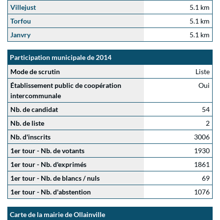
Villejust
5.1 km
Torfou
5.1 km
Janvry
5.1 km
Participation municipale de 2014
Mode de scrutin
Liste
Établissement public de coopération
Oui
intercommunale
Nb. de candidat
54
Nb. de liste
2
Nb. d'inscrits
3006
1er tour - Nb. de votants
1930
1er tour - Nb. d'exprimés
1861
1er tour - Nb. de blancs / nuls
69
1er tour - Nb. d'abstention
1076
Carte de la mairie de Ollainville