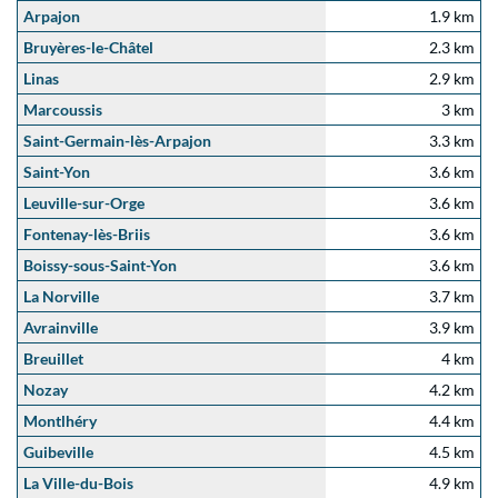
Arpajon
1.9 km
Bruyères-le-Châtel
2.3 km
Linas
2.9 km
Marcoussis
3 km
Saint-Germain-lès-Arpajon
3.3 km
Saint-Yon
3.6 km
Leuville-sur-Orge
3.6 km
Fontenay-lès-Briis
3.6 km
Boissy-sous-Saint-Yon
3.6 km
La Norville
3.7 km
Avrainville
3.9 km
Breuillet
4 km
Nozay
4.2 km
Montlhéry
4.4 km
Guibeville
4.5 km
La Ville-du-Bois
4.9 km