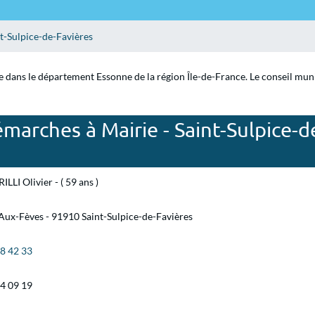
t-Sulpice-de-Favières
e dans le département Essonne de la région Île-de-France. Le conseil munic
marches à Mairie - Saint-Sulpice-d
ILLI Olivier - ( 59 ans )
Aux-Fèves - 91910 Saint-Sulpice-de-Favières
58 42 33
94 09 19