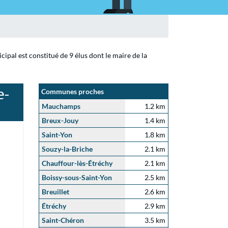
ipal est constitué de 9 élus dont le maire de la
e-
Communes proches
Mauchamps
1.2 km
Breux-Jouy
1.4 km
Saint-Yon
1.8 km
Souzy-la-Briche
2.1 km
Chauffour-lès-Étréchy
2.1 km
Boissy-sous-Saint-Yon
2.5 km
Breuillet
2.6 km
Étréchy
2.9 km
Saint-Chéron
3.5 km