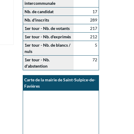
intercommunale
Nb. de candidat
17
Nb. d'inscrits
289
1er tour - Nb. de votants
217
1er tour - Nb. d'exprimés
212
1er tour - Nb. de blancs /
5
nuls
1er tour - Nb.
72
d'abstention
Carte de la mairie de Saint-Sulpice-de-
Favières