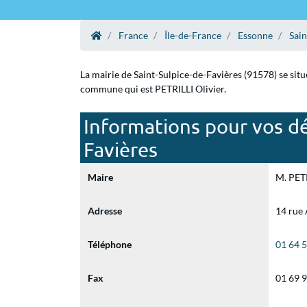
France
Île-de-France
Essonne
Sain
La mairie de Saint-Sulpice-de-Favières (91578) se situ
commune qui est PETRILLI Olivier.
Informations pour vos dé
Favières
Maire
M. PETR
Adresse
14 rue 
Téléphone
01 64 
Fax
01 69 