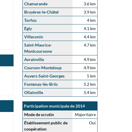
Chamarande
3.6 km
Bruyères-le-Châtel
3.9 km
Torfou
4 km
Égly
4.1 km
Villeconin
4.4 km
Saint-Maurice-
4.7 km
Montcouronne
Avrainville
4.9 km
Courson-Monteloup
4.9 km
Auvers-Saint-Georges
5 km
Fontenay-lès-Briis
5.2 km
Ollainville
5.4 km
Participation municipale de 2014
Mode de scrutin
Majoritaire
Établissement public de
Oui
coopération