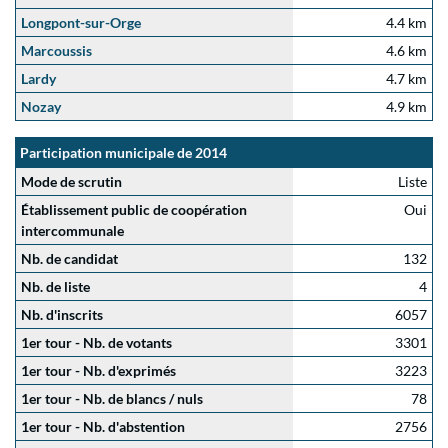
Longpont-sur-Orge
4.4 km
Marcoussis
4.6 km
Lardy
4.7 km
Nozay
4.9 km
Participation municipale de 2014
Mode de scrutin
Liste
Établissement public de coopération
Oui
intercommunale
Nb. de candidat
132
Nb. de liste
4
Nb. d'inscrits
6057
1er tour - Nb. de votants
3301
1er tour - Nb. d'exprimés
3223
1er tour - Nb. de blancs / nuls
78
1er tour - Nb. d'abstention
2756