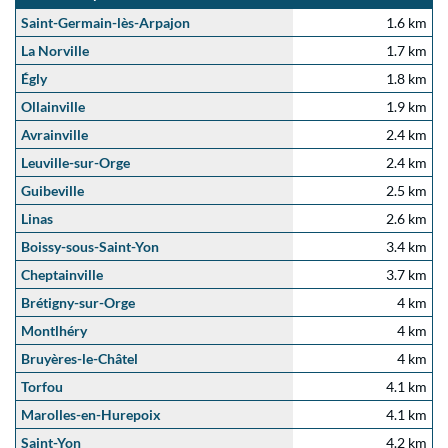
Saint-Germain-lès-Arpajon
1.6 km
La Norville
1.7 km
Égly
1.8 km
Ollainville
1.9 km
Avrainville
2.4 km
Leuville-sur-Orge
2.4 km
Guibeville
2.5 km
Linas
2.6 km
Boissy-sous-Saint-Yon
3.4 km
Cheptainville
3.7 km
Brétigny-sur-Orge
4 km
Montlhéry
4 km
Bruyères-le-Châtel
4 km
Torfou
4.1 km
Marolles-en-Hurepoix
4.1 km
Saint-Yon
4.2 km