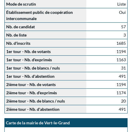
Mode de scrutin
Liste
Établissement public de coopération
Oui
intercommunale
Nb. de candidat
57
Nb. de liste
3
Nb. d'inscrits
1685
1er tour - Nb. de votants
1194
1er tour - Nb. d'exprimés
1163
1er tour - Nb. de blancs / nuls
31
1er tour - Nb. d'abstention
491
2ième tour - Nb. de votants
1194
2ième tour - Nb. d'exprimés
1174
2ième tour - Nb. de blancs / nuls
20
2ième tour - Nb. d'abstention
491
Carte de la mairie de Vert-le-Grand