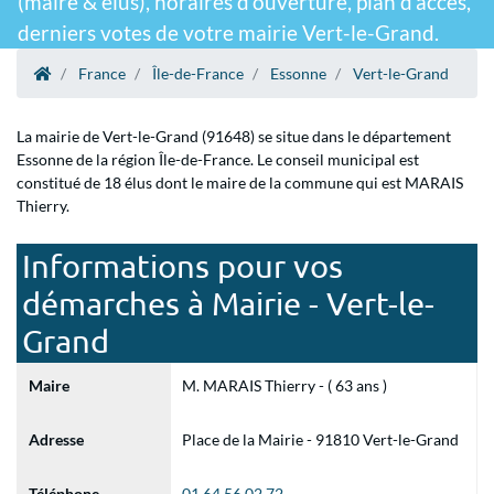
(maire & élus), horaires d'ouverture, plan d'accès,
derniers votes de votre mairie Vert-le-Grand.
France
Île-de-France
Essonne
Vert-le-Grand
La mairie de Vert-le-Grand (91648) se situe dans le département
Essonne de la région Île-de-France. Le conseil municipal est
constitué de 18 élus dont le maire de la commune qui est MARAIS
Thierry.
Informations pour vos
démarches à Mairie - Vert-le-
Grand
Maire
M. MARAIS Thierry - ( 63 ans )
Adresse
Place de la Mairie - 91810 Vert-le-Grand
Téléphone
01 64 56 02 72