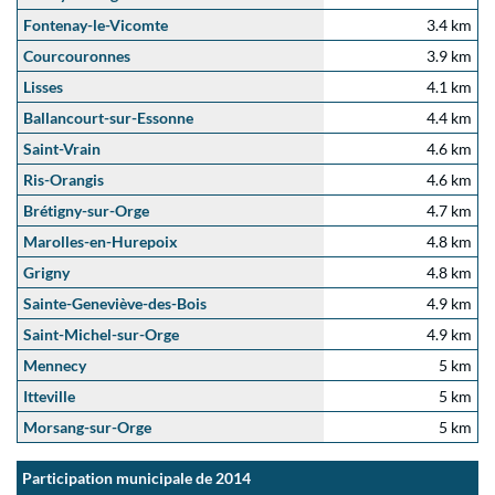
Fontenay-le-Vicomte
3.4 km
Courcouronnes
3.9 km
Lisses
4.1 km
Ballancourt-sur-Essonne
4.4 km
Saint-Vrain
4.6 km
Ris-Orangis
4.6 km
Brétigny-sur-Orge
4.7 km
Marolles-en-Hurepoix
4.8 km
Grigny
4.8 km
Sainte-Geneviève-des-Bois
4.9 km
Saint-Michel-sur-Orge
4.9 km
Mennecy
5 km
Itteville
5 km
Morsang-sur-Orge
5 km
Participation municipale de 2014