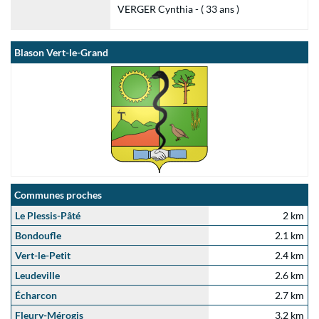
VERGER Cynthia - ( 33 ans )
Blason Vert-le-Grand
Communes proches
Le Plessis-Pâté
2 km
Bondoufle
2.1 km
Vert-le-Petit
2.4 km
Leudeville
2.6 km
Écharcon
2.7 km
Fleury-Mérogis
3.2 km