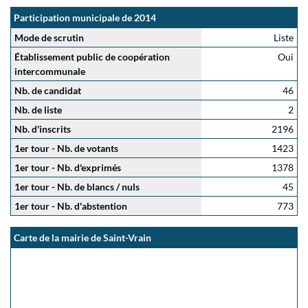
Participation municipale de 2014
Mode de scrutin
Liste
Établissement public de coopération
Oui
intercommunale
Nb. de candidat
46
Nb. de liste
2
Nb. d'inscrits
2196
1er tour - Nb. de votants
1423
1er tour - Nb. d'exprimés
1378
1er tour - Nb. de blancs / nuls
45
1er tour - Nb. d'abstention
773
Carte de la mairie de Saint-Vrain