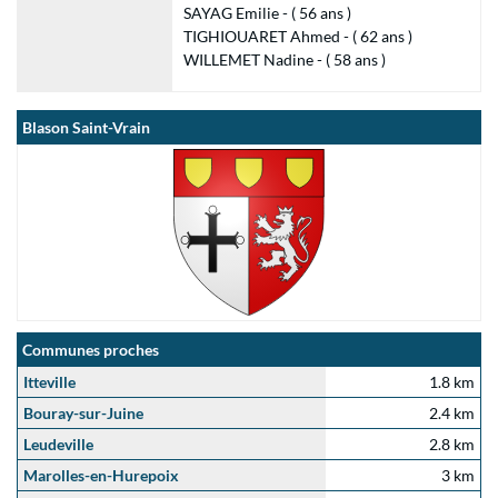
SAYAG Emilie - ( 56 ans )
TIGHIOUARET Ahmed - ( 62 ans )
WILLEMET Nadine - ( 58 ans )
Blason Saint-Vrain
Communes proches
Itteville
1.8 km
Bouray-sur-Juine
2.4 km
Leudeville
2.8 km
Marolles-en-Hurepoix
3 km