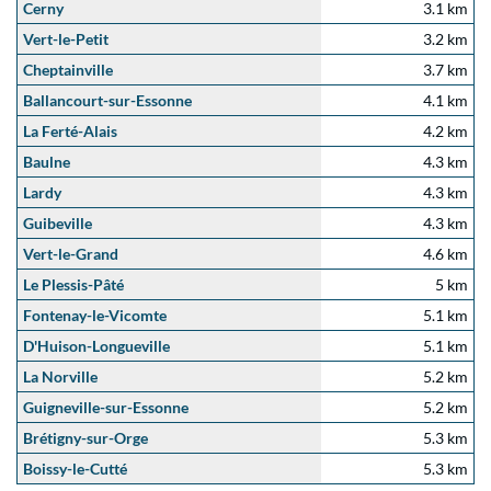
Cerny
3.1 km
Vert-le-Petit
3.2 km
Cheptainville
3.7 km
Ballancourt-sur-Essonne
4.1 km
La Ferté-Alais
4.2 km
Baulne
4.3 km
Lardy
4.3 km
Guibeville
4.3 km
Vert-le-Grand
4.6 km
Le Plessis-Pâté
5 km
Fontenay-le-Vicomte
5.1 km
D'Huison-Longueville
5.1 km
La Norville
5.2 km
Guigneville-sur-Essonne
5.2 km
Brétigny-sur-Orge
5.3 km
Boissy-le-Cutté
5.3 km