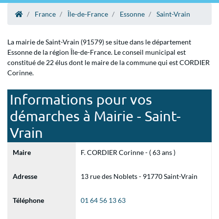
France
Île-de-France
Essonne
Saint-Vrain
La mairie de Saint-Vrain (91579) se situe dans le département
Essonne de la région Île-de-France. Le conseil municipal est
constitué de 22 élus dont le maire de la commune qui est CORDIER
Corinne.
Informations pour vos
démarches à Mairie - Saint-
Vrain
Maire
F. CORDIER Corinne - ( 63 ans )
Adresse
13 rue des Noblets - 91770 Saint-Vrain
Téléphone
01 64 56 13 63