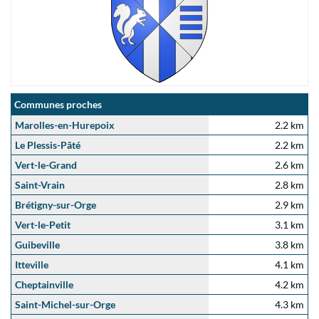
Communes proches
Marolles-en-Hurepoix
2.2 km
Le Plessis-Pâté
2.2 km
Vert-le-Grand
2.6 km
Saint-Vrain
2.8 km
Brétigny-sur-Orge
2.9 km
Vert-le-Petit
3.1 km
Guibeville
3.8 km
Itteville
4.1 km
Cheptainville
4.2 km
Saint-Michel-sur-Orge
4.3 km