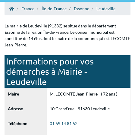
France
Île-de-France
Essonne
Leudeville
La mairie de Leudeville (91332) se situe dans le département
Essonne de la région Île-de-France. Le conseil municipal est
constitué de 14 élus dont le maire de la commune qui est LECOMTE
Jean-Pierre.
Informations pour vos
démarches à Mairie -
Leudeville
Maire
M. LECOMTE Jean-Pierre - ( 72 ans )
Adresse
10 Grand'rue - 91630 Leudeville
Téléphone
01 69 14 81 52