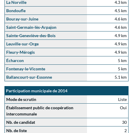
La Norville
4.3 km
Bondoufle
4.5 km
Bouray-sur-Juine
4.6 km
Saint-Germain-lès-Arpajon
4.6 km
Sainte-Geneviève-des-Bois
4.9 km
Leuville-sur-Orge
4.9 km
Fleury-Mérogis
4.9 km
Écharcon
5 km
Fontenay-le-Vicomte
5 km
Ballancourt-sur-Essonne
5.1 km
Participation municipale de 2014
Mode de scrutin
Liste
Établissement public de coopération
Oui
intercommunale
Nb. de candidat
30
Nb. de liste
2