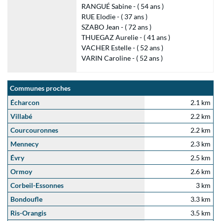
RANGUÉ Sabine - ( 54 ans )
RUE Elodie - ( 37 ans )
SZABO Jean - ( 72 ans )
THUEGAZ Aurelie - ( 41 ans )
VACHER Estelle - ( 52 ans )
VARIN Caroline - ( 52 ans )
Communes proches
Écharcon
2.1 km
Villabé
2.2 km
Courcouronnes
2.2 km
Mennecy
2.3 km
Évry
2.5 km
Ormoy
2.6 km
Corbeil-Essonnes
3 km
Bondoufle
3.3 km
Ris-Orangis
3.5 km